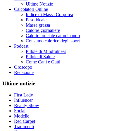
Ultime Notizie
Calcolatori Online
Indice di Massa Corporea
Peso ideale
Massa grassa
Calorie giornaliere
Calorie bruciate camminando
Consumo calorico degli sport
Podcast
Pillole di Mindfulness
Pillole di Salute
Come Cani e Gatti
Oroscopo
Redazione
Ultime notizie
First Lady
Influencer
Reality Show
Social
Modelle
Red Carpet
Tradimenti