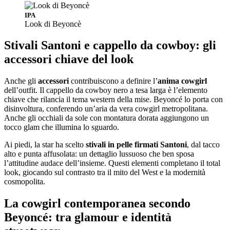
IPA
Look di Beyoncè
Stivali Santoni e cappello da cowboy: gli
accessori chiave del look
Anche gli
accessori
contribuiscono a definire l’
anima
cowgirl
dell’outfit. Il cappello da cowboy nero a tesa larga è l’elemento
chiave che rilancia il tema western della mise. Beyoncé lo porta con
disinvoltura, conferendo un’aria da vera cowgirl metropolitana.
Anche gli occhiali da sole con montatura dorata aggiungono un
tocco glam che illumina lo sguardo.
Ai piedi, la star ha scelto
stivali in pelle firmati Santoni
, dal tacco
alto e punta affusolata: un dettaglio lussuoso che ben sposa
l’attitudine audace dell’insieme. Questi elementi completano il total
look, giocando sul contrasto tra il mito del West e la modernità
cosmopolita.
La cowgirl contemporanea secondo
Beyoncé: tra glamour e identità