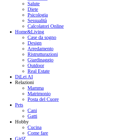
Salute
Diete
Psicologia
Sessualità
Calcolatori Online
Home&Living
Case da sogno
Design
Arredamento
Ristrutturazioni
Giardinaggio
Outdoor
Real Estate
DiLei AI
Relazioni
Mamma
Matrimonio
Posta del Cuore
Pets
Cani
Gatti
Hobby
Cucina
Come fare
GirlZ