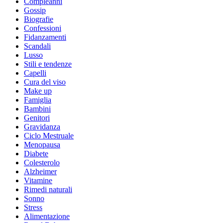
Compleanni
Gossip
Biografie
Confessioni
Fidanzamenti
Scandali
Lusso
Stili e tendenze
Capelli
Cura del viso
Make up
Famiglia
Bambini
Genitori
Gravidanza
Ciclo Mestruale
Menopausa
Diabete
Colesterolo
Alzheimer
Vitamine
Rimedi naturali
Sonno
Stress
Alimentazione