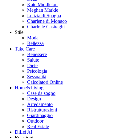
Kate Middleton
Meghan Markle
Letizia di Spagna
Charlene di Monaco
Charlotte Casiraghi
Stile
Moda
Bellezza
Take Care
Benessere
Salute
Diete
Psicologia
Sessualità
Calcolatori Online
Home&Living
Case da sogno
Design
Arredamento
Ristrutturazioni
Giardinaggio
Outdoor
Real Estate
DiLei AI
Relazioni