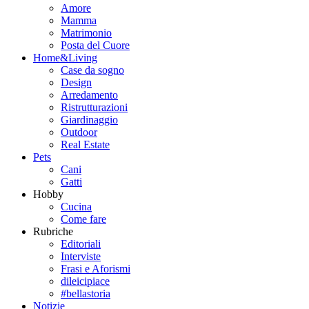
Amore
Mamma
Matrimonio
Posta del Cuore
Home&Living
Case da sogno
Design
Arredamento
Ristrutturazioni
Giardinaggio
Outdoor
Real Estate
Pets
Cani
Gatti
Hobby
Cucina
Come fare
Rubriche
Editoriali
Interviste
Frasi e Aforismi
dileicipiace
#bellastoria
Notizie