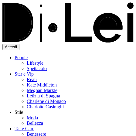
Accedi
People
Lifestyle
Spettacolo
Star e Vip
Reali
Kate Middleton
Meghan Markle
Letizia di Spagna
Charlene di Monaco
Charlotte Casiraghi
Stile
Moda
Bellezza
Take Care
Benessere