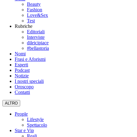
Beauty
Fashion
Love&Sex
Test
Rubriche
Editoriali
Interviste
dileicipiace
#bellastoria
Nomi
Frasi e Aforismi
Esperti
Podcast
Notizie
I nostri speciali
Oroscopo
Contatti
ALTRO
People
Lifestyle
Spettacolo
Star e Vip
Reali