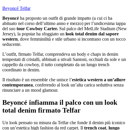
Beyoncé
Telfar
Beyoncé
ha proposto un outfit di grande impatto (a cui ci ha
abituato nel corso dell’ultimo anno e mezzo) per l’undicesima tappa
del suo
tour Cowboy Carter.
Sul palco del MetLife Stadium (New
Jersey), la popstar ha sfoggiato un
look total denim dal sapore
western
, dove femminilità e stile urbano si incontrano con un tocco
seducente.
L’outfit, firmato Telfar, comprendeva un body e chaps in denim
tempestati di cristalli, abbinati a stivali Santoni, occhiali da sole e un
cappello da cowboy, il tutto completato da un lungo trench
coordinato in denim.
Il risultato è un ensemble che unisce l’
estetica western a un’allure
contemporanea
, conferendo al look un’alta carica seduttiva senza
rinunciare a un mood glamour.
Beyoncé infiamma il palco con un look
total denim firmato Telfar
Un look pensato su misura da Telfar che fonde il denim più iconico
con un’estetica high fashion da red carpet. Il
trench coat
,
lungo