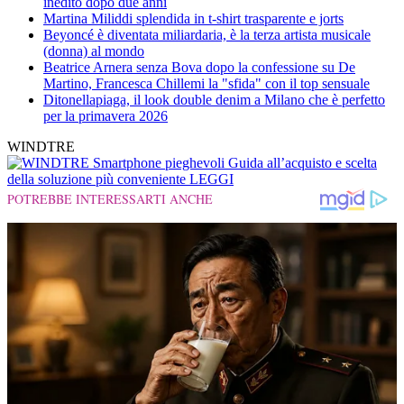
inedito dopo due anni
Martina Miliddi splendida in t-shirt trasparente e jorts
Beyoncé è diventata miliardaria, è la terza artista musicale
(donna) al mondo
Beatrice Arnera senza Bova dopo la confessione su De
Martino, Francesca Chillemi la "sfida" con il top sensuale
Ditonellapiaga, il look double denim a Milano che è perfetto
per la primavera 2026
WINDTRE
Smartphone pieghevoli
Guida all’acquisto e scelta
della soluzione più conveniente
LEGGI