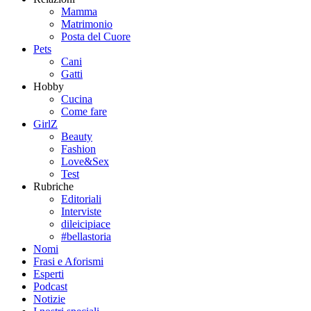
Mamma
Matrimonio
Posta del Cuore
Pets
Cani
Gatti
Hobby
Cucina
Come fare
GirlZ
Beauty
Fashion
Love&Sex
Test
Rubriche
Editoriali
Interviste
dileicipiace
#bellastoria
Nomi
Frasi e Aforismi
Esperti
Podcast
Notizie