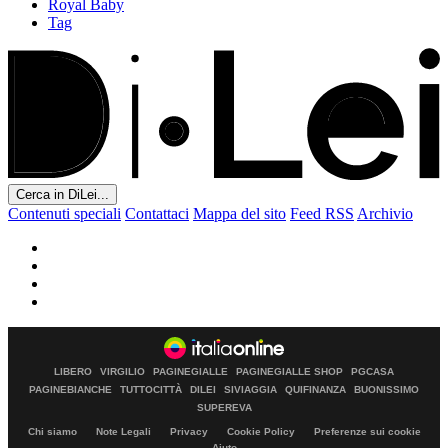
Royal Baby
Tag
Cerca in DiLei...
Contenuti speciali
Contattaci
Mappa del sito
Feed RSS
Archivio
LIBERO
VIRGILIO
PAGINEGIALLE
PAGINEGIALLE SHOP
PGCASA
PAGINEBIANCHE
TUTTOCITTÀ
DILEI
SIVIAGGIA
QUIFINANZA
BUONISSIMO
SUPEREVA
Chi siamo
Note Legali
Privacy
Cookie Policy
Preferenze sui cookie
Aiuto