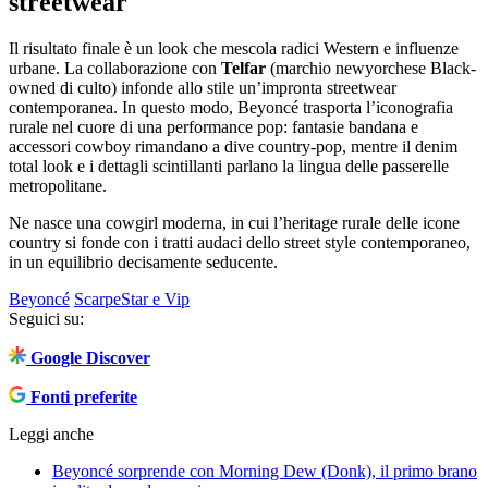
streetwear
Il risultato finale è un look che mescola radici Western e influenze
urbane. La collaborazione con
Telfar
(marchio newyorchese Black-
owned di culto) infonde allo stile un’impronta streetwear
contemporanea. In questo modo, Beyoncé trasporta l’iconografia
rurale nel cuore di una performance pop: fantasie bandana e
accessori cowboy rimandano a dive country-pop, mentre il denim
total look e i dettagli scintillanti parlano la lingua delle passerelle
metropolitane.
Ne nasce una cowgirl moderna, in cui l’heritage rurale delle icone
country si fonde con i tratti audaci dello street style contemporaneo,
in un equilibrio decisamente seducente.
Beyoncé
Scarpe
Star e Vip
Seguici su:
Google Discover
Fonti preferite
Leggi anche
Beyoncé sorprende con Morning Dew (Donk), il primo brano