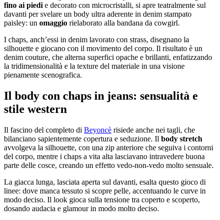
fino ai piedi
e decorato con microcristalli, si apre teatralmente sul
davanti per svelare un body ultra aderente in denim stampato
paisley: un
omaggio
rielaborato alla bandana da cowgirl.
I chaps, anch’essi in denim lavorato con strass, disegnano la
silhouette e giocano con il movimento del corpo. Il risultato è un
denim couture, che alterna superfici opache e brillanti, enfatizzando
la tridimensionalità e la texture del materiale in una visione
pienamente scenografica.
Il body con chaps in jeans: sensualità e
stile western
Il fascino del completo di
Beyoncè
risiede anche nei tagli, che
bilanciano sapientemente copertura e seduzione. Il
body stretch
avvolgeva la silhouette, con una zip anteriore che seguiva i contorni
del corpo, mentre i chaps a vita alta lasciavano intravedere buona
parte delle cosce, creando un effetto vedo-non-vedo molto sensuale.
La giacca lunga, lasciata aperta sul davanti, esalta questo gioco di
linee: dove manca tessuto si scopre pelle, accentuando le curve in
modo deciso. Il look gioca sulla tensione tra coperto e scoperto,
dosando audacia e glamour in modo molto deciso.