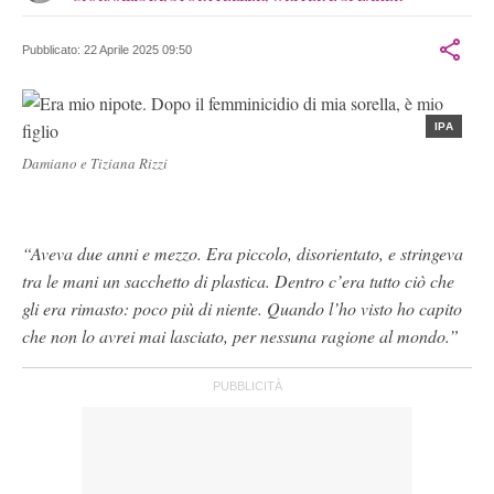
LINKEDIN
Scrive da sempre, raccogli emozioni e le trasforma in storie. Ha
FACEBOOK
collaborato con ogni tipo di giornale. Ha fatto l'inviata per tutte
INSTAGRAM
Pubblicato:
22 Aprile 2025 09:50
le reti nazionali. È la giornalista che sussurra alle pasticcerie e
SITO
alla primavera.
PERSONALE
IPA
Damiano e Tiziana Rizzi
“Aveva due anni e mezzo. Era piccolo, disorientato, e stringeva
tra le mani un sacchetto di plastica. Dentro c’era tutto ciò che
gli era rimasto: poco più di niente. Quando l’ho visto ho capito
che non lo avrei mai lasciato, per nessuna ragione al mondo.”