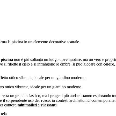
orma la piscina in un elemento decorativo teatrale.
a
piscina
non è più soltanto un luogo dove nuotare, ma un vero e propri
ve si riflette il cielo e si infrangono le ombre, si può giocare con
colore
,
tto ottico vibrante, ideale per un giardino moderno.
e, resta un grande classico, ma i progetti più audaci stanno esplorando ton
e il sorprendente uso del
rosso
, in contesti architettonici contemporanei
per contesti
minimalisti
e
rilassanti
.