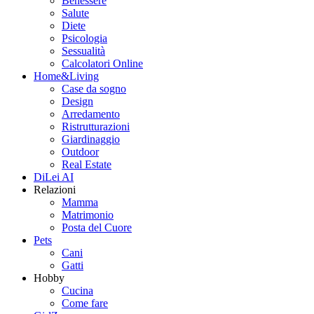
Benessere
Salute
Diete
Psicologia
Sessualità
Calcolatori Online
Home&Living
Case da sogno
Design
Arredamento
Ristrutturazioni
Giardinaggio
Outdoor
Real Estate
DiLei AI
Relazioni
Mamma
Matrimonio
Posta del Cuore
Pets
Cani
Gatti
Hobby
Cucina
Come fare