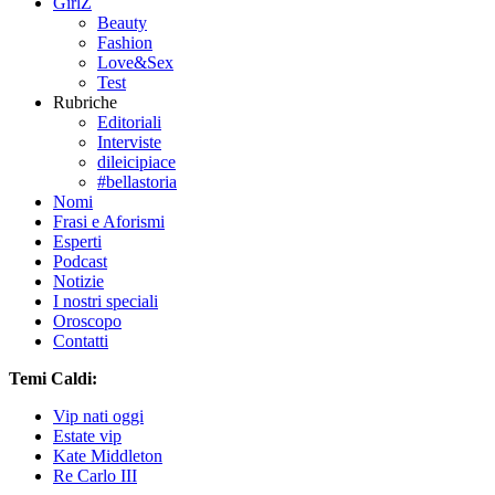
GirlZ
Beauty
Fashion
Love&Sex
Test
Rubriche
Editoriali
Interviste
dileicipiace
#bellastoria
Nomi
Frasi e Aforismi
Esperti
Podcast
Notizie
I nostri speciali
Oroscopo
Contatti
Temi Caldi:
Vip nati oggi
Estate vip
Kate Middleton
Re Carlo III