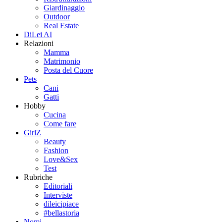
Giardinaggio
Outdoor
Real Estate
DiLei AI
Relazioni
Mamma
Matrimonio
Posta del Cuore
Pets
Cani
Gatti
Hobby
Cucina
Come fare
GirlZ
Beauty
Fashion
Love&Sex
Test
Rubriche
Editoriali
Interviste
dileicipiace
#bellastoria
Nomi