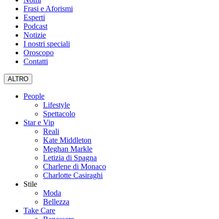
Frasi e Aforismi
Esperti
Podcast
Notizie
I nostri speciali
Oroscopo
Contatti
ALTRO
People
Lifestyle
Spettacolo
Star e Vip
Reali
Kate Middleton
Meghan Markle
Letizia di Spagna
Charlene di Monaco
Charlotte Casiraghi
Stile
Moda
Bellezza
Take Care