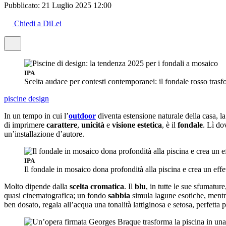
Pubblicato:
21 Luglio 2025 12:00
Chiedi a DiLei
IPA
Scelta audace per contesti contemporanei: il fondale rosso trasf
piscine
design
In un tempo in cui l’
outdoor
diventa estensione naturale della casa, l
di imprimere
carattere
,
unicità
e
visione estetica
, è il
fondale
. Lì do
un’installazione d’autore.
IPA
Il fondale in mosaico dona profondità alla piscina e crea un effe
Molto dipende dalla
scelta cromatica
. Il
blu
, in tutte le sue sfumatur
quasi cinematografica; un fondo
sabbia
simula lagune esotiche, mentr
ben dosato, regala all’acqua una tonalità lattiginosa e setosa, perfetta 