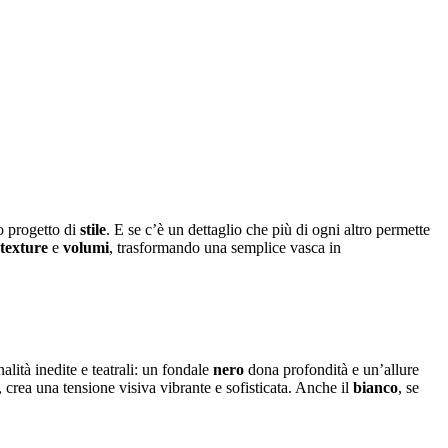
o progetto di
stile
. E se c’è un dettaglio che più di ogni altro permette
texture
e
volumi
, trasformando una semplice vasca in
alità inedite e teatrali: un fondale
nero
dona profondità e un’allure
, crea una tensione visiva vibrante e sofisticata. Anche il
bianco
, se