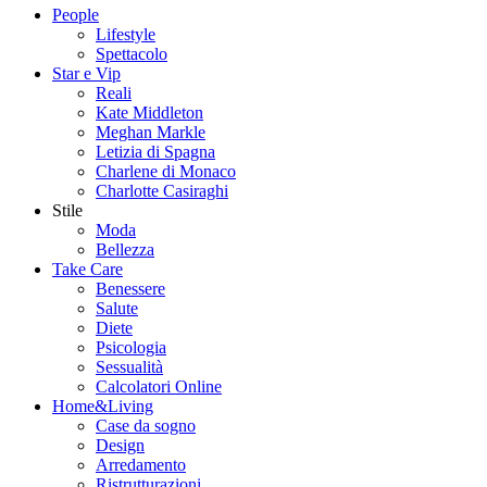
People
Lifestyle
Spettacolo
Star e Vip
Reali
Kate Middleton
Meghan Markle
Letizia di Spagna
Charlene di Monaco
Charlotte Casiraghi
Stile
Moda
Bellezza
Take Care
Benessere
Salute
Diete
Psicologia
Sessualità
Calcolatori Online
Home&Living
Case da sogno
Design
Arredamento
Ristrutturazioni