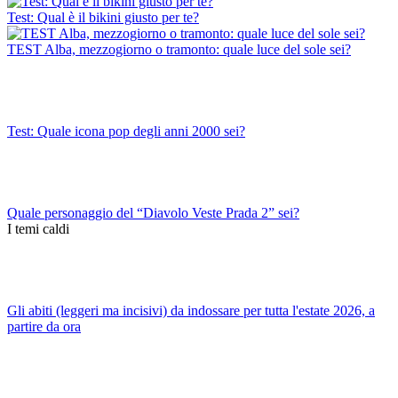
Test: Qual è il bikini giusto per te?
TEST Alba, mezzogiorno o tramonto: quale luce del sole sei?
Test: Quale icona pop degli anni 2000 sei?
Quale personaggio del “Diavolo Veste Prada 2” sei?
I temi caldi
Gli abiti (leggeri ma incisivi) da indossare per tutta l'estate 2026, a
partire da ora