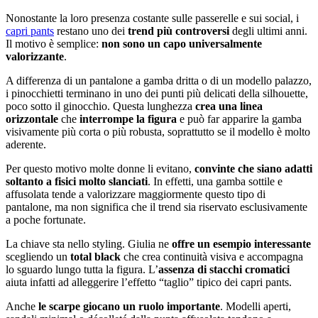
Nonostante la loro presenza costante sulle passerelle e sui social, i
capri pants
restano uno dei
trend più controversi
degli ultimi anni.
Il motivo è semplice:
non sono un capo universalmente
valorizzante
.
A differenza di un pantalone a gamba dritta o di un modello palazzo,
i pinocchietti terminano in uno dei punti più delicati della silhouette,
poco sotto il ginocchio. Questa lunghezza
crea una linea
orizzontale
che
interrompe la figura
e può far apparire la gamba
visivamente più corta o più robusta, soprattutto se il modello è molto
aderente.
Per questo motivo molte donne li evitano,
convinte che siano adatti
soltanto a fisici molto slanciati
. In effetti, una gamba sottile e
affusolata tende a valorizzare maggiormente questo tipo di
pantalone, ma non significa che il trend sia riservato esclusivamente
a poche fortunate.
La chiave sta nello styling. Giulia ne
offre un esempio interessante
scegliendo un
total black
che crea continuità visiva e accompagna
lo sguardo lungo tutta la figura. L’
assenza di stacchi cromatici
aiuta infatti ad alleggerire l’effetto “taglio” tipico dei capri pants.
Anche
le scarpe giocano un ruolo importante
. Modelli aperti,