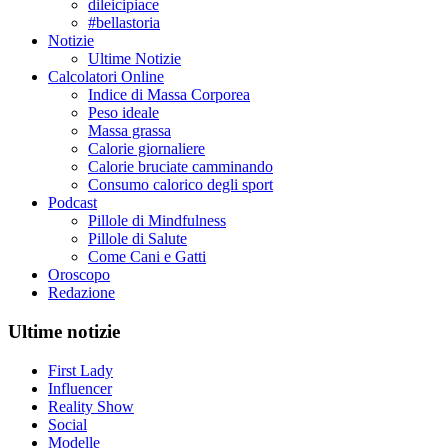
dileicipiace
#bellastoria
Notizie
Ultime Notizie
Calcolatori Online
Indice di Massa Corporea
Peso ideale
Massa grassa
Calorie giornaliere
Calorie bruciate camminando
Consumo calorico degli sport
Podcast
Pillole di Mindfulness
Pillole di Salute
Come Cani e Gatti
Oroscopo
Redazione
Ultime notizie
First Lady
Influencer
Reality Show
Social
Modelle