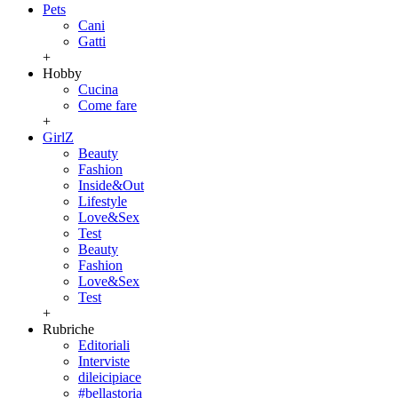
Pets
Cani
Gatti
+
Hobby
Cucina
Come fare
+
GirlZ
Beauty
Fashion
Inside&Out
Lifestyle
Love&Sex
Test
Beauty
Fashion
Love&Sex
Test
+
Rubriche
Editoriali
Interviste
dileicipiace
#bellastoria