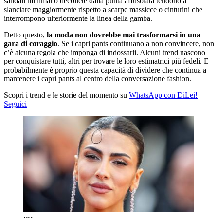
sandali minimal o décolleté dalla punta affusolata tendono a
slanciare maggiormente rispetto a scarpe massicce o cinturini che
interrompono ulteriormente la linea della gamba.
Detto questo,
la moda non dovrebbe mai trasformarsi in una
gara di coraggio
. Se i capri pants continuano a non convincere, non
c’è alcuna regola che imponga di indossarli. Alcuni trend nascono
per conquistare tutti, altri per trovare le loro estimatrici più fedeli. E
probabilmente è proprio questa capacità di dividere che continua a
mantenere i capri pants al centro della conversazione fashion.
Scopri i trend e le storie del momento su
WhatsApp con DiLei!
Seguici