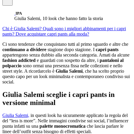
IPA
Giulia Salemi, 10 look che hanno fatto la storia
Chi è Giulia Salemi?
Quali sono i migliori abbinamenti per i capri
pants?
Dove acquistare capri pants alla moda?
Ci sono tendenze che conquistano tutti al primo sguardo e altre che
continuano a dividere
stagione dopo stagione. I
capri pants
appartengono senza dubbio alla seconda categoria. Amati da alcune
fashion addicted
e guardati con sospetto da altre, i
pantaloni al
polpaccio
sono ormai una presenza fissa nelle collezioni e nello
street style. A ricordarcelo è
Giulia Salemi
, che ha scelto proprio
questo capo per un look minimalista e contemporaneo condiviso sui
social.
Giulia Salemi sceglie i capri pants in
versione minimal
Giulia Salemi,
in questi look ha sicuramente applicato la regola del
del “less is more”. Nelle immagini condivise sui social, l’influencer
punta infatti su una
palette monocromatica
che lascia parlare le
linee dell’outfit senza bisogno di effetti speciali.