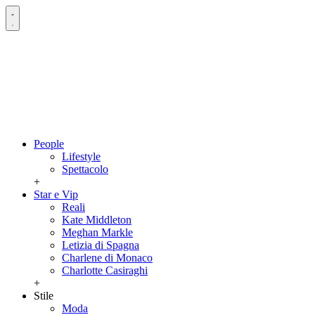
People
Lifestyle
Spettacolo
+
Star e Vip
Reali
Kate Middleton
Meghan Markle
Letizia di Spagna
Charlene di Monaco
Charlotte Casiraghi
+
Stile
Moda