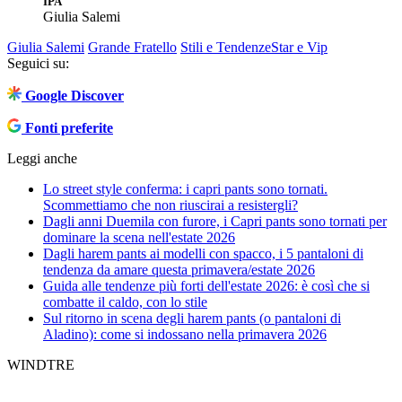
IPA
Giulia Salemi
Giulia Salemi
Grande Fratello
Stili e Tendenze
Star e Vip
Seguici su:
Google Discover
Fonti preferite
Leggi anche
Lo street style conferma: i capri pants sono tornati.
Scommettiamo che non riuscirai a resistergli?
Dagli anni Duemila con furore, i Capri pants sono tornati per
dominare la scena nell'estate 2026
Dagli harem pants ai modelli con spacco, i 5 pantaloni di
tendenza da amare questa primavera/estate 2026
Guida alle tendenze più forti dell'estate 2026: è così che si
combatte il caldo, con lo stile
Sul ritorno in scena degli harem pants (o pantaloni di
Aladino): come si indossano nella primavera 2026
WINDTRE