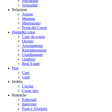
Psicologia
Sessualità
Relazioni
Amore
Mamma
Matrimonio
Posta del Cuore
Home&Living
Case da sogno
Design
Arredamento
Ristrutturazioni
Giardinaggio
Outdoor
Real Estate
Pets
Cani
Gatti
Hobby
Cucina
Come fare
Rubriche
Editoriali
Interviste
Frasi e Aforismi