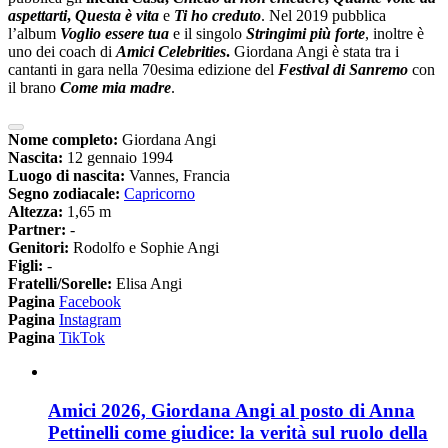
aspettarti
,
Questa è vita
e
Ti ho creduto
. Nel 2019 pubblica
l’album
Voglio essere tua
e il singolo
Stringimi più forte
, inoltre è
uno dei coach di
Amici Celebrities
.
Giordana Angi è stata tra i
cantanti in gara nella 70esima edizione del
Festival di Sanremo
con
il brano
Come mia madre
.
Nome completo:
Giordana Angi
Nascita:
12 gennaio 1994
Luogo di nascita:
Vannes, Francia
Segno zodiacale:
Capricorno
Altezza:
1,65 m
Partner:
-
Genitori:
Rodolfo e Sophie Angi
Figli:
-
Fratelli/Sorelle:
Elisa Angi
Pagina
Facebook
Pagina
Instagram
Pagina
TikTok
Amici 2026, Giordana Angi al posto di Anna
Pettinelli come giudice: la verità sul ruolo della