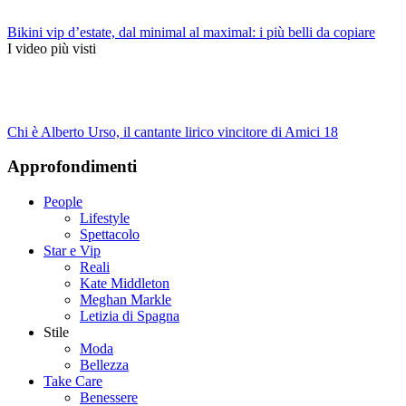
Bikini vip d’estate, dal minimal al maximal: i più belli da copiare
I video più visti
Chi è Alberto Urso, il cantante lirico vincitore di Amici 18
Approfondimenti
People
Lifestyle
Spettacolo
Star e Vip
Reali
Kate Middleton
Meghan Markle
Letizia di Spagna
Stile
Moda
Bellezza
Take Care
Benessere