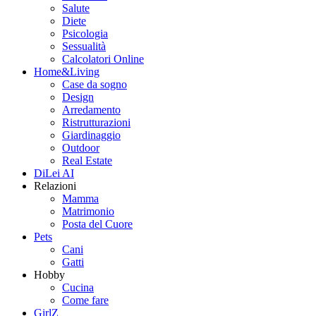
Salute
Diete
Psicologia
Sessualità
Calcolatori Online
Home&Living
Case da sogno
Design
Arredamento
Ristrutturazioni
Giardinaggio
Outdoor
Real Estate
DiLei AI
Relazioni
Mamma
Matrimonio
Posta del Cuore
Pets
Cani
Gatti
Hobby
Cucina
Come fare
GirlZ