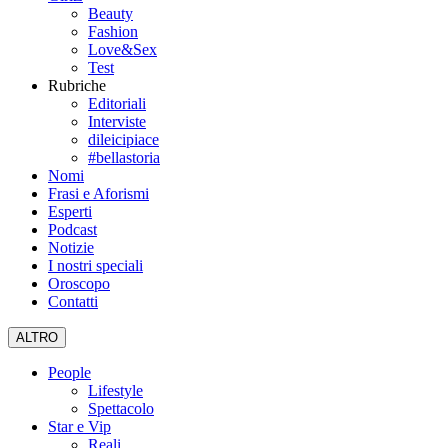
Beauty
Fashion
Love&Sex
Test
Rubriche
Editoriali
Interviste
dileicipiace
#bellastoria
Nomi
Frasi e Aforismi
Esperti
Podcast
Notizie
I nostri speciali
Oroscopo
Contatti
ALTRO
People
Lifestyle
Spettacolo
Star e Vip
Reali