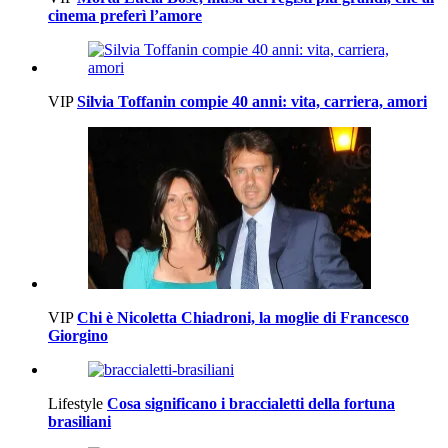
cinema preferì l’amore
VIP
Silvia Toffanin compie 40 anni: vita, carriera, amori
VIP
Chi è Nicoletta Chiadroni, la moglie di Francesco
Giorgino
Lifestyle
Cosa significano i braccialetti della fortuna
brasiliani