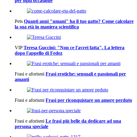
per ogni occasione
Pets
Quanti anni "umani" ha il tuo gatto? Come calcolare
la sua età in maniera scientifica
VIP
Teresa Guccini: "Non ce l'avrei fatta". La lettera
dopo l'appello di Fedez
Frasi e aforismi
Frasi erotiche: sensuali e passionali per
amanti
Frasi e aforismi
Frasi per riconquistare un amore perduto
Frasi e aforismi
Le frasi più belle da dedicare ad una
persona speciale