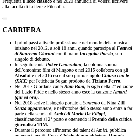
Frequenta il
liceo classico
e nel 2020 annuncia di volersi iscrivere
alla facoltà di Lettere e Filosofia.
CARRIERA
I primi passi a livello professionale nel mondo della musica
iniziano nel 2012, a soli 18 anni, quando partecipa al
Festival
di Sanremo Giovani
con il brano
Incognita Poesia
, suo
singolo di debutto.
In seguito canta
Poker Generation
, la colonna sonora
dell’omonimo film di Mingotto e nel 2015 collabora con gli
Absolut
e nel 2016 esce il suo primo singolo
Chiusa con te
(XXX)
per l'etichetta Sugar, prodotto da
Tiziano Ferro.
Nel 2017 Giordana canta
Bam Bam
, la sigla della 2° edizione
del Lazio Pride e nello stesso anno esce la canzone
Amarti
(qui ed ora).
Nel 2018 scrive il singolo portato a
Sanremo
da Nina Zilli,
Senza appartenere
, e nell'ottobre dello stesso anno entra a far
parte della scuola di
Amici di Maria De Filippi
,
classificandosi al 2° posto e ottenendo il
Premio della critica
giornalista TIM.
Durante il percorso all'interno del talent di
Amici
, pubblica
numerosi inediti:
Casa, Chiedo di non chiedere, Quante