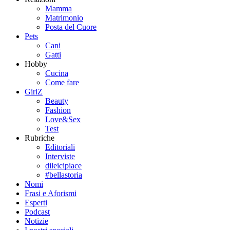
Mamma
Matrimonio
Posta del Cuore
Pets
Cani
Gatti
Hobby
Cucina
Come fare
GirlZ
Beauty
Fashion
Love&Sex
Test
Rubriche
Editoriali
Interviste
dileicipiace
#bellastoria
Nomi
Frasi e Aforismi
Esperti
Podcast
Notizie