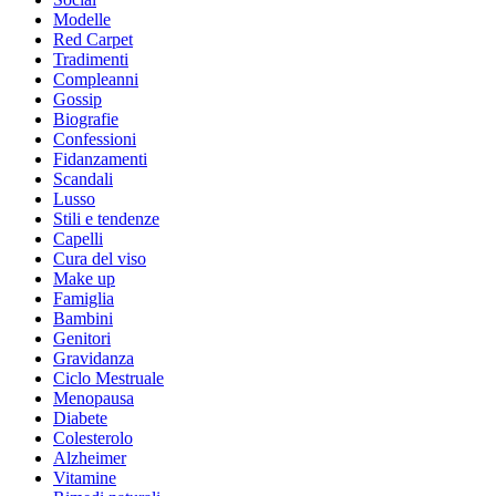
Modelle
Red Carpet
Tradimenti
Compleanni
Gossip
Biografie
Confessioni
Fidanzamenti
Scandali
Lusso
Stili e tendenze
Capelli
Cura del viso
Make up
Famiglia
Bambini
Genitori
Gravidanza
Ciclo Mestruale
Menopausa
Diabete
Colesterolo
Alzheimer
Vitamine