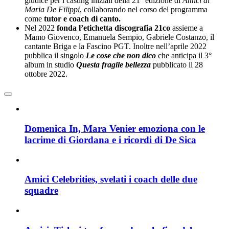
giudice per i casting iniziali della 21° edizione di
Amici di
Maria De Filippi
, collaborando nel corso del programma
come
tutor e coach di canto.
Nel 2022
fonda l’etichetta discografia 21co
assieme a
Mamo Giovenco, Emanuela Sempio, Gabriele Costanzo, il
cantante Briga e la Fascino PGT. Inoltre nell’aprile 2022
pubblica il singolo
Le cose che non dico
che anticipa il 3°
album in studio
Questa fragile bellezza
pubblicato il 28
ottobre 2022.
Domenica In, Mara Venier emoziona con le
lacrime di Giordana e i ricordi di De Sica
Amici Celebrities, svelati i coach delle due
squadre