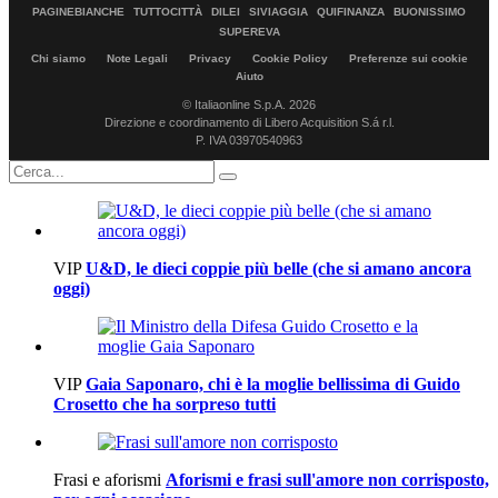
PAGINEBIANCHE
TUTTOCITTÀ
DILEI
SIVIAGGIA
QUIFINANZA
BUONISSIMO
SUPEREVA
Chi siamo
Note Legali
Privacy
Cookie Policy
Preferenze sui cookie
Aiuto
© Italiaonline S.p.A. 2026
Direzione e coordinamento di Libero Acquisition S.á r.l.
P. IVA 03970540963
VIP
U&D, le dieci coppie più belle (che si amano ancora
oggi)
VIP
Gaia Saponaro, chi è la moglie bellissima di Guido
Crosetto che ha sorpreso tutti
Frasi e aforismi
Aforismi e frasi sull'amore non corrisposto,