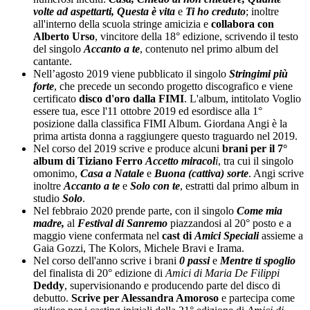
volte ad aspettarti, Questa è vita
e
Ti ho creduto
; inoltre
all'interno della scuola stringe amicizia e
collabora con
Alberto Urso
, vincitore della 18° edizione, scrivendo il testo
del singolo
Accanto a te
, contenuto nel primo album del
cantante.
Nell’agosto 2019 viene pubblicato il singolo
Stringimi più
forte
, che precede un secondo progetto discografico e viene
certificato
disco d'oro dalla FIMI
. L'album, intitolato Voglio
essere tua, esce l'11 ottobre 2019 ed esordisce alla 1°
posizione dalla classifica FIMI Album. Giordana Angi è la
prima artista donna a raggiungere questo traguardo nel 2019.
Nel corso del 2019 scrive e produce alcuni
brani per il 7°
album di Tiziano Ferro
Accetto miracol
i
, tra cui il singolo
omonimo,
Casa a Natale
e
Buona (cattiva) sorte
. Angi scrive
inoltre
Accanto a te
e
Solo con te
, estratti dal primo album in
studio
Solo
.
Nel febbraio 2020 prende parte, con il singolo
Come mia
madre,
al
Festival di Sanremo
piazzandosi al 20° posto e a
maggio viene confermata nel
cast di
Amici Speciali
assieme a
Gaia Gozzi, The Kolors, Michele Bravi e Irama.
Nel corso dell'anno scrive i brani
0 passi
e
Mentre ti spoglio
del finalista di 20° edizione di
Amici di Maria De Filippi
Deddy
, supervisionando e producendo parte del disco di
debutto.
Scrive per Alessandra Amoroso
e partecipa come