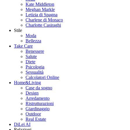
Kate Middleton
Meghan Markle
Letizia di Spagna
Charlene di Monaco
Charlotte Casiraghi
Stile
Moda
Bellezza
Take Care
Benessere
Salute
Diete
Psicologia
Sessualità
Calcolatori Online
Home&Living
Case da sogno
Design
Arredamento
Ristrutturazioni
Giardinaggio
Outdoor
Real Estate
DiLei AI
Relazioni