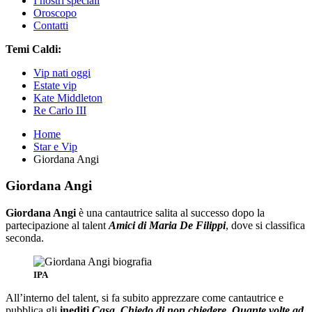
I nostri speciali
Oroscopo
Contatti
Temi Caldi:
Vip nati oggi
Estate vip
Kate Middleton
Re Carlo III
Home
Star e Vip
Giordana Angi
Giordana Angi
Giordana Angi
è una cantautrice salita al successo dopo la
partecipazione al talent
Amici di Maria De Filippi
, dove si classifica
seconda.
IPA
All’interno del talent, si fa subito apprezzare come cantautrice e
pubblica gli
inediti
Casa
,
Chiedo di non chiedere
,
Quante volte ad