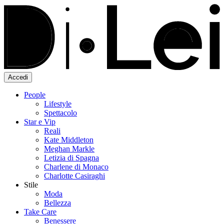
Accedi
People
Lifestyle
Spettacolo
Star e Vip
Reali
Kate Middleton
Meghan Markle
Letizia di Spagna
Charlene di Monaco
Charlotte Casiraghi
Stile
Moda
Bellezza
Take Care
Benessere