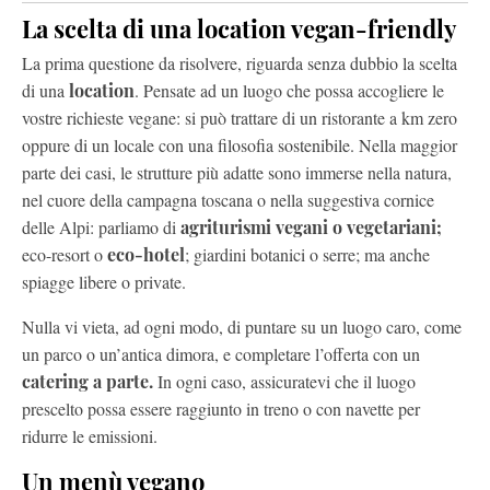
La scelta di una location vegan-friendly
La prima questione da risolvere, riguarda senza dubbio la scelta
di una
location
. Pensate ad un luogo che possa accogliere le
vostre richieste vegane: si può trattare di un ristorante a km zero
oppure di un locale con una filosofia sostenibile. Nella maggior
parte dei casi, le strutture più adatte sono immerse nella natura,
nel cuore della campagna toscana o nella suggestiva cornice
delle Alpi: parliamo di
agriturismi vegani o vegetariani;
eco-resort o
eco-hotel
; giardini botanici o serre; ma anche
spiagge libere o private.
Nulla vi vieta, ad ogni modo, di puntare su un luogo caro, come
un parco o un’antica dimora, e completare l’offerta con un
catering a parte.
In ogni caso, assicuratevi che il luogo
prescelto possa essere raggiunto in treno o con navette per
ridurre le emissioni.
Un menù vegano