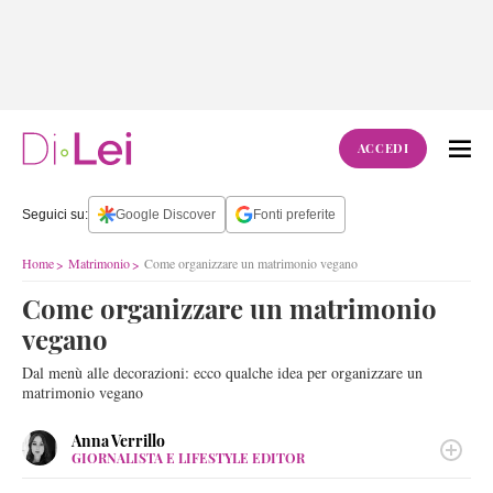
ACCEDI
Seguici su:
Google Discover
Fonti preferite
Home
Matrimonio
Come organizzare un matrimonio vegano
Come organizzare un matrimonio
vegano
Dal menù alle decorazioni: ecco qualche idea per organizzare un
matrimonio vegano
Anna Verrillo
GIORNALISTA E LIFESTYLE EDITOR
LINKEDIN
Sangue campano e cuore a stelle e strisce. Scrive di cultura e