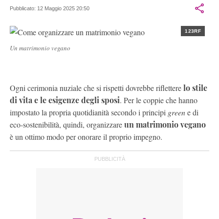
spettacolo con frequenti incursioni nella cronaca rosa perché da
Pubblicato:
12 Maggio 2025 20:50
brava gemelli non ama prendersi troppo sul serio.
123RF
Un matrimonio vegano
Ogni cerimonia nuziale che si rispetti dovrebbe riflettere
lo stile
di vita e le esigenze degli sposi
. Per le coppie che hanno
impostato la propria quotidianità secondo i principi
green
e di
eco-sostenibilità, quindi, organizzare
un matrimonio vegano
è un ottimo modo per onorare il proprio impegno.