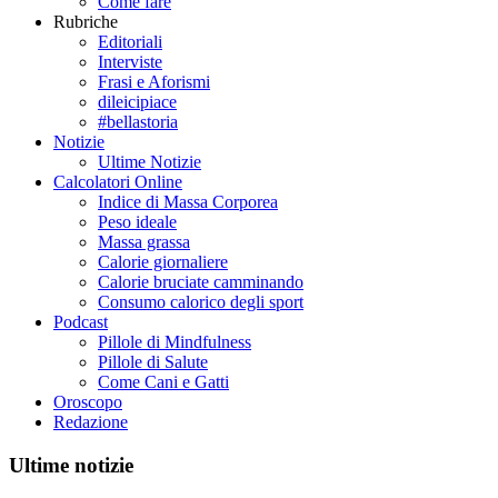
Come fare
Rubriche
Editoriali
Interviste
Frasi e Aforismi
dileicipiace
#bellastoria
Notizie
Ultime Notizie
Calcolatori Online
Indice di Massa Corporea
Peso ideale
Massa grassa
Calorie giornaliere
Calorie bruciate camminando
Consumo calorico degli sport
Podcast
Pillole di Mindfulness
Pillole di Salute
Come Cani e Gatti
Oroscopo
Redazione
Ultime notizie