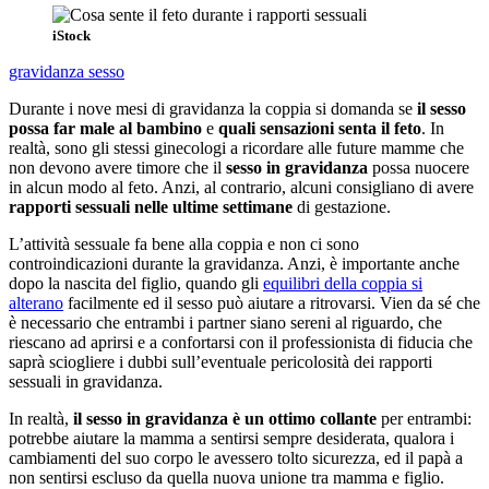
iStock
gravidanza
sesso
Durante i nove mesi di gravidanza la coppia si domanda se
il sesso
possa far male al bambino
e
quali sensazioni senta il feto
. In
realtà, sono gli stessi ginecologi a ricordare alle future mamme che
non devono avere timore che il
sesso in gravidanza
possa nuocere
in alcun modo al feto. Anzi, al contrario, alcuni consigliano di avere
rapporti sessuali nelle ultime settimane
di gestazione.
L’attività sessuale fa bene alla coppia e non ci sono
controindicazioni durante la gravidanza. Anzi, è importante anche
dopo la nascita del figlio, quando gli
equilibri della coppia si
alterano
facilmente ed il sesso può aiutare a ritrovarsi. Vien da sé che
è necessario che entrambi i partner siano sereni al riguardo, che
riescano ad aprirsi e a confortarsi con il professionista di fiducia che
saprà sciogliere i dubbi sull’eventuale pericolosità dei rapporti
sessuali in gravidanza.
In realtà,
il sesso in gravidanza è un ottimo collante
per entrambi:
potrebbe aiutare la mamma a sentirsi sempre desiderata, qualora i
cambiamenti del suo corpo le avessero tolto sicurezza, ed il papà a
non sentirsi escluso da quella nuova unione tra mamma e figlio.