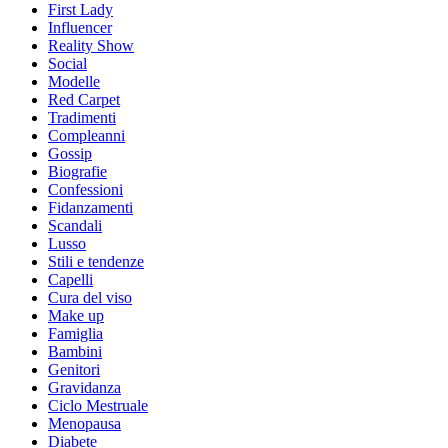
First Lady
Influencer
Reality Show
Social
Modelle
Red Carpet
Tradimenti
Compleanni
Gossip
Biografie
Confessioni
Fidanzamenti
Scandali
Lusso
Stili e tendenze
Capelli
Cura del viso
Make up
Famiglia
Bambini
Genitori
Gravidanza
Ciclo Mestruale
Menopausa
Diabete