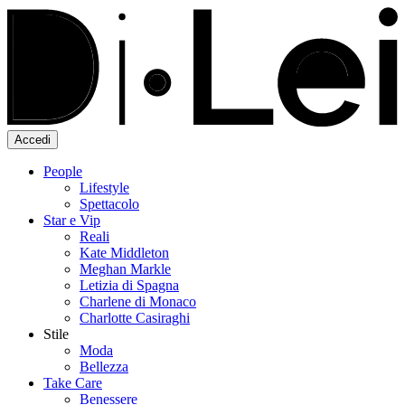
Accedi
People
Lifestyle
Spettacolo
Star e Vip
Reali
Kate Middleton
Meghan Markle
Letizia di Spagna
Charlene di Monaco
Charlotte Casiraghi
Stile
Moda
Bellezza
Take Care
Benessere