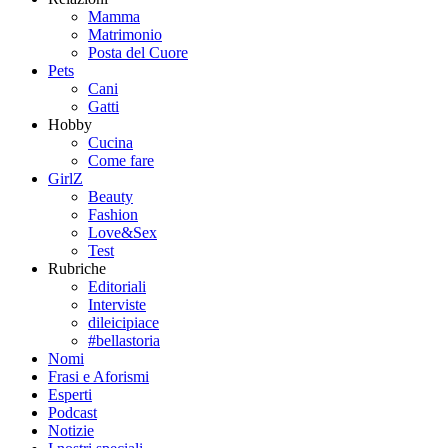
Mamma
Matrimonio
Posta del Cuore
Pets
Cani
Gatti
Hobby
Cucina
Come fare
GirlZ
Beauty
Fashion
Love&Sex
Test
Rubriche
Editoriali
Interviste
dileicipiace
#bellastoria
Nomi
Frasi e Aforismi
Esperti
Podcast
Notizie