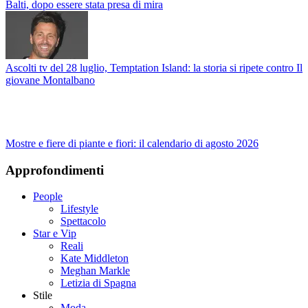
Balti, dopo essere stata presa di mira
Ascolti tv del 28 luglio, Temptation Island: la storia si ripete contro Il
giovane Montalbano
Mostre e fiere di piante e fiori: il calendario di agosto 2026
Approfondimenti
People
Lifestyle
Spettacolo
Star e Vip
Reali
Kate Middleton
Meghan Markle
Letizia di Spagna
Stile
Moda