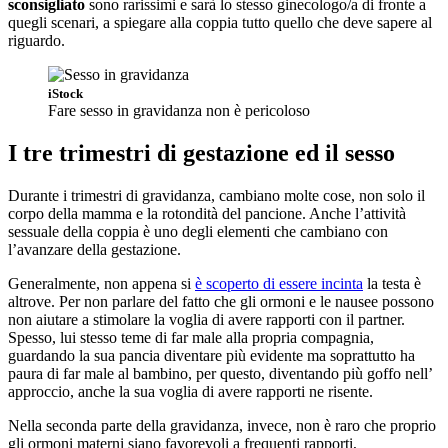
sconsigliato
sono rarissimi e sarà lo stesso ginecologo/a di fronte a
quegli scenari, a spiegare alla coppia tutto quello che deve sapere al
riguardo.
iStock
Fare sesso in gravidanza non è pericoloso
I tre trimestri di gestazione ed il sesso
Durante i trimestri di gravidanza, cambiano molte cose, non solo il
corpo della mamma e la rotondità del pancione. Anche l’attività
sessuale della coppia è uno degli elementi che cambiano con
l’avanzare della gestazione.
Generalmente, non appena si
è scoperto di essere incinta
la testa è
altrove. Per non parlare del fatto che gli ormoni e le nausee possono
non aiutare a stimolare la voglia di avere rapporti con il partner.
Spesso, lui stesso teme di far male alla propria compagnia,
guardando la sua pancia diventare più evidente ma soprattutto ha
paura di far male al bambino, per questo, diventando più goffo nell’
approccio, anche la sua voglia di avere rapporti ne risente.
Nella seconda parte della gravidanza, invece, non è raro che proprio
gli ormoni materni siano favorevoli a frequenti rapporti,