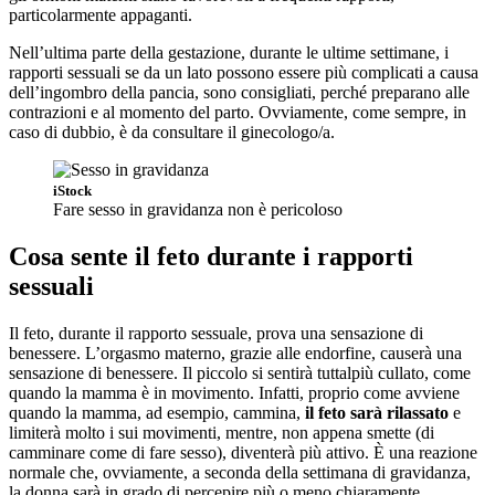
particolarmente appaganti.
Nell’ultima parte della gestazione, durante le ultime settimane, i
rapporti sessuali se da un lato possono essere più complicati a causa
dell’ingombro della pancia, sono consigliati, perché preparano alle
contrazioni e al momento del parto. Ovviamente, come sempre, in
caso di dubbio, è da consultare il ginecologo/a.
iStock
Fare sesso in gravidanza non è pericoloso
Cosa sente il feto durante i rapporti
sessuali
Il feto, durante il rapporto sessuale, prova una sensazione di
benessere. L’orgasmo materno, grazie alle endorfine, causerà una
sensazione di benessere. Il piccolo si sentirà tuttalpiù cullato, come
quando la mamma è in movimento. Infatti, proprio come avviene
quando la mamma, ad esempio, cammina,
il feto sarà rilassato
e
limiterà molto i sui movimenti, mentre, non appena smette (di
camminare come di fare sesso), diventerà più attivo. È una reazione
normale che, ovviamente, a seconda della settimana di gravidanza,
la donna sarà in grado di percepire più o meno chiaramente.