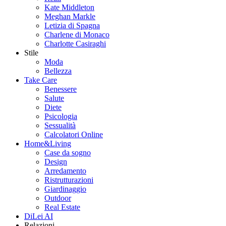
Kate Middleton
Meghan Markle
Letizia di Spagna
Charlene di Monaco
Charlotte Casiraghi
Stile
Moda
Bellezza
Take Care
Benessere
Salute
Diete
Psicologia
Sessualità
Calcolatori Online
Home&Living
Case da sogno
Design
Arredamento
Ristrutturazioni
Giardinaggio
Outdoor
Real Estate
DiLei AI
Relazioni