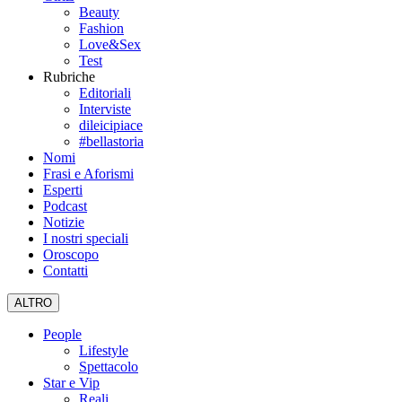
Beauty
Fashion
Love&Sex
Test
Rubriche
Editoriali
Interviste
dileicipiace
#bellastoria
Nomi
Frasi e Aforismi
Esperti
Podcast
Notizie
I nostri speciali
Oroscopo
Contatti
ALTRO
People
Lifestyle
Spettacolo
Star e Vip
Reali