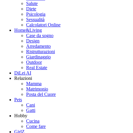
Salute
Diete
Psicologia
Sessualità
Calcolatori Online
Home&Living
Case da sogno
Design
Arredamento
Ristrutturazioni
Giardinaggio
Outdoor
Real Estate
DiLei AI
Relazioni
Mamma
Matrimonio
Posta del Cuore
Pets
Cani
Gatti
Hobby
Cucina
Come fare
GirlZ