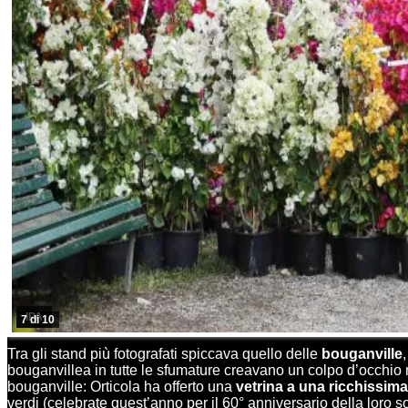
IPA
7 di 10
Tra gli stand più fotografati spiccava quello delle
bouganville
bouganvillea in tutte le sfumature creavano un colpo d’occhio 
bouganville: Orticola ha offerto una
vetrina a una ricchissima
verdi (celebrate quest’anno per il 60° anniversario della loro 