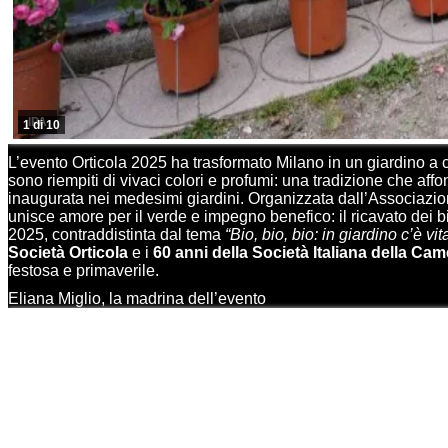
IPA
1 di 10
L’evento Orticola 2025 ha trasformato Milano in un giardino a c
sono riempiti di vivaci colori e profumi: una tradizione che af
inaugurata nei medesimi giardini. Organizzata dall’Associazi
unisce amore per il verde e impegno benefico: il ricavato dei bi
2025, contraddistinta dal tema
“Bio, bio, bio: in giardino c’è vita
Società Orticola
e i
60 anni della Società Italiana della Cam
festosa e primaverile.
Eliana Miglio, la madrina dell’evento