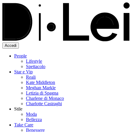
Accedi
People
Lifestyle
Spettacolo
Star e Vip
Reali
Kate Middleton
Meghan Markle
Letizia di Spagna
Charlene di Monaco
Charlotte Casiraghi
Stile
Moda
Bellezza
Take Care
Benessere