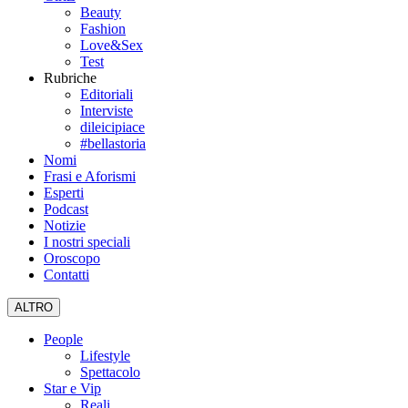
Beauty
Fashion
Love&Sex
Test
Rubriche
Editoriali
Interviste
dileicipiace
#bellastoria
Nomi
Frasi e Aforismi
Esperti
Podcast
Notizie
I nostri speciali
Oroscopo
Contatti
ALTRO
People
Lifestyle
Spettacolo
Star e Vip
Reali