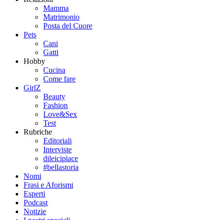
Mamma
Matrimonio
Posta del Cuore
Pets
Cani
Gatti
Hobby
Cucina
Come fare
GirlZ
Beauty
Fashion
Love&Sex
Test
Rubriche
Editoriali
Interviste
dileicipiace
#bellastoria
Nomi
Frasi e Aforismi
Esperti
Podcast
Notizie