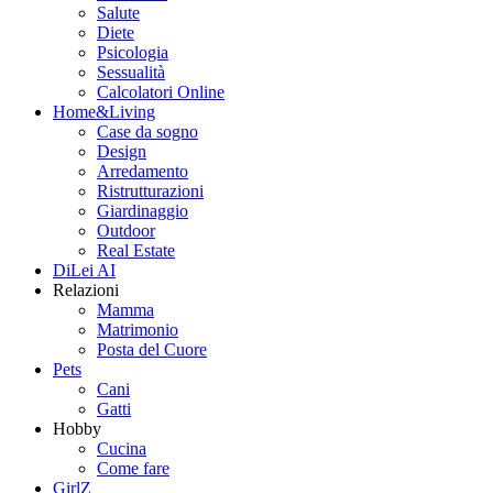
Salute
Diete
Psicologia
Sessualità
Calcolatori Online
Home&Living
Case da sogno
Design
Arredamento
Ristrutturazioni
Giardinaggio
Outdoor
Real Estate
DiLei AI
Relazioni
Mamma
Matrimonio
Posta del Cuore
Pets
Cani
Gatti
Hobby
Cucina
Come fare
GirlZ