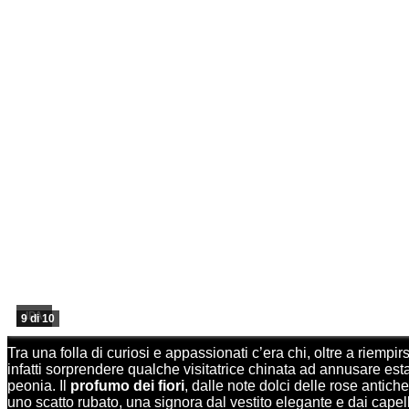
IPA
9 di 10
Tra una folla di curiosi e appassionati c’era chi, oltre a riempir
infatti sorprendere qualche visitatrice chinata ad annusare esta
peonia. Il
profumo dei fiori
, dalle note dolci delle rose antich
uno scatto rubato, una signora dal vestito elegante e dai capell