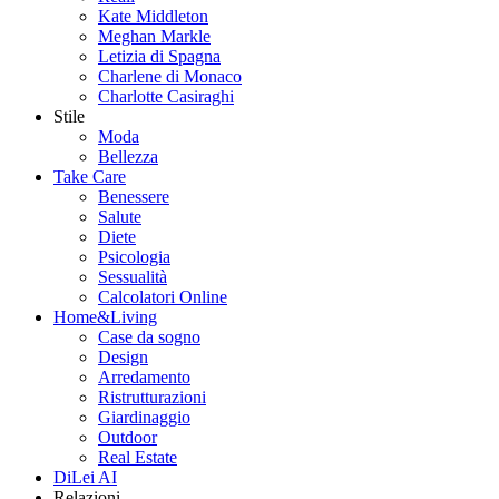
Kate Middleton
Meghan Markle
Letizia di Spagna
Charlene di Monaco
Charlotte Casiraghi
Stile
Moda
Bellezza
Take Care
Benessere
Salute
Diete
Psicologia
Sessualità
Calcolatori Online
Home&Living
Case da sogno
Design
Arredamento
Ristrutturazioni
Giardinaggio
Outdoor
Real Estate
DiLei AI
Relazioni