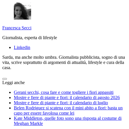
Francesca Secci
Giornalista, esperta di lifestyle
Linkedin
Sarda, ma anche molto umbra. Giornalista pubblicista, sogno di una
vita, scrive soprattutto di argomenti di attualità, lifestyle e cura della
casa.
Leggi anche
Gerani secchi, cosa fare e come togliere i fiori appassiti
Mostre e fiere di piante e fiori: il calendario di agosto 2026
Mostre e fiere di piante e fiori: il calendario di luglio
Belen Rodriguez si scatena con il mini abito a fiori: basta un
capo per essere favolosa come lei
Kate Middleton, quelle foto sono una risposta al costume di
Meghan Markle