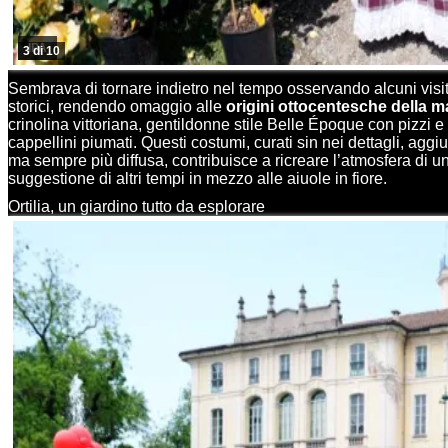
IPA
3 di 10
Sembrava di tornare indietro nel tempo osservando alcuni visita
storici, rendendo omaggio alle
origini ottocentesche della m
crinolina vittoriana, gentildonne stile Belle Époque con pizzi e 
cappellini piumati. Questi costumi, curati sin nei dettagli, aggi
ma sempre più diffusa, contribuisce a ricreare l’atmosfera di 
suggestione di altri tempi in mezzo alle aiuole in fiore.
Ortilia, un giardino tutto da esplorare