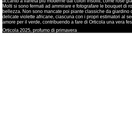
accanto a varietà più moderne dai colori insoliti, come rose gial
Molti si sono fermati ad ammirare e fotografare le bouquet di r
bellezza. Non sono mancate poi piante classiche da giardino co
delicate violette africane, ciascuna con i propri estimatori al 
amore per il verde, contribuendo a fare di Orticola una vera fe
Orticola 2025, profumo di primavera