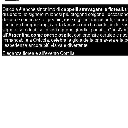
Orticola è anche sinonimo di
cappelli stravaganti e floreali
, 
di Londra, le signore milanesi più eleganti colgono l’occasione
decorate con mazzi di peonie, rose e glicini rampicanti, coronci
con interi bouquet applicati: la fantasia non ha avuto limiti. P
signore sorridenti sotto veri e propri giardini portatili. Quest’
all’
Argentina come paese ospite
, con ortensie cerulee e nas
immancabile a Orticola, celebra la gioia della primavera e la b
l’esperienza ancora più visiva e divertente.
Eleganza floreale all’evento Cortilia