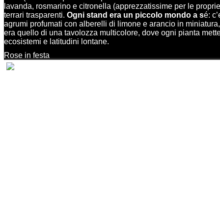
lavanda, rosmarino e citronella (apprezzatissime per le proprie
terrari trasparenti.
Ogni stand era un piccolo mondo a s
é: c
agrumi profumati con alberelli di limone e arancio in miniatura
era quello di una tavolozza multicolore, dove ogni pianta mette
ecosistemi e latitudini lontane.
Rose in festa