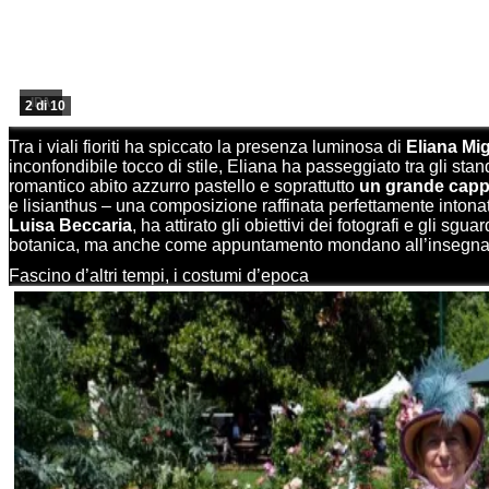
IPA
2 di 10
Tra i viali fioriti ha spiccato la presenza luminosa di
Eliana Mig
inconfondibile tocco di stile, Eliana ha passeggiato tra gli sta
romantico abito azzurro pastello e soprattutto
un grande cappel
e lisianthus – una composizione raffinata perfettamente intonata 
Luisa Beccaria
, ha attirato gli obiettivi dei fotografi e gli 
botanica, ma anche come appuntamento mondano all’insegna 
Fascino d’altri tempi, i costumi d’epoca