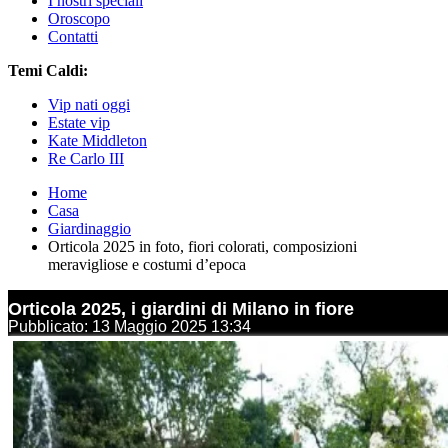
I nostri speciali
Oroscopo
Contatti
Temi Caldi:
Vip nati oggi
Estate vip
Kate Middleton
Re Carlo III
Home
Casa
Giardinaggio
Orticola 2025 in foto, fiori colorati, composizioni
meravigliose e costumi d’epoca
Orticola 2025, i giardini di Milano in fiore
Pubblicato: 13 Maggio 2025 13:34