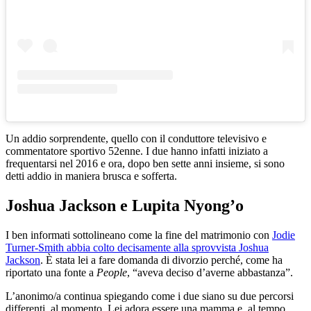
Un addio sorprendente, quello con il conduttore televisivo e
commentatore sportivo 52enne. I due hanno infatti iniziato a
frequentarsi nel 2016 e ora, dopo ben sette anni insieme, si sono
detti addio in maniera brusca e sofferta.
Joshua Jackson e Lupita Nyong’o
I ben informati sottolineano come la fine del matrimonio con
Jodie
Turner-Smith abbia colto decisamente alla sprovvista Joshua
Jackson
. È stata lei a fare domanda di divorzio perché, come ha
riportato una fonte a
People
, “aveva deciso d’averne abbastanza”.
L’anonimo/a continua spiegando come i due siano su due percorsi
differenti, al momento. Lei adora essere una mamma e, al tempo