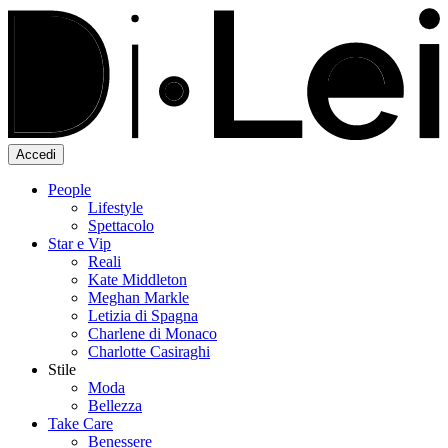
Accedi
People
Lifestyle
Spettacolo
Star e Vip
Reali
Kate Middleton
Meghan Markle
Letizia di Spagna
Charlene di Monaco
Charlotte Casiraghi
Stile
Moda
Bellezza
Take Care
Benessere