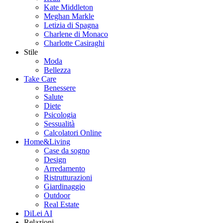
Kate Middleton
Meghan Markle
Letizia di Spagna
Charlene di Monaco
Charlotte Casiraghi
Stile
Moda
Bellezza
Take Care
Benessere
Salute
Diete
Psicologia
Sessualità
Calcolatori Online
Home&Living
Case da sogno
Design
Arredamento
Ristrutturazioni
Giardinaggio
Outdoor
Real Estate
DiLei AI
Relazioni