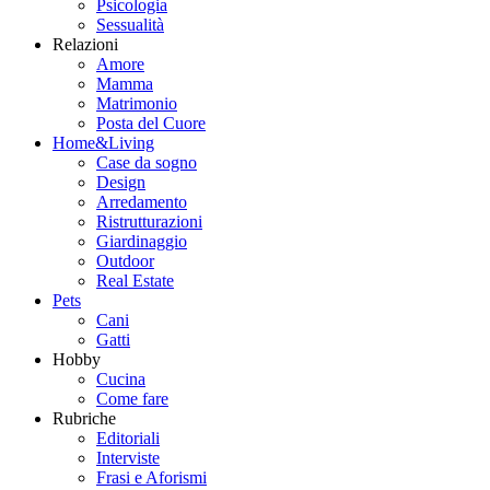
Psicologia
Sessualità
Relazioni
Amore
Mamma
Matrimonio
Posta del Cuore
Home&Living
Case da sogno
Design
Arredamento
Ristrutturazioni
Giardinaggio
Outdoor
Real Estate
Pets
Cani
Gatti
Hobby
Cucina
Come fare
Rubriche
Editoriali
Interviste
Frasi e Aforismi