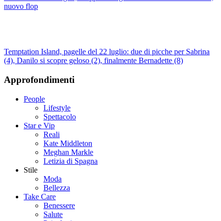
nuovo flop
Temptation Island, pagelle del 22 luglio: due di picche per Sabrina
(4), Danilo si scopre geloso (2), finalmente Bernadette (8)
Approfondimenti
People
Lifestyle
Spettacolo
Star e Vip
Reali
Kate Middleton
Meghan Markle
Letizia di Spagna
Stile
Moda
Bellezza
Take Care
Benessere
Salute