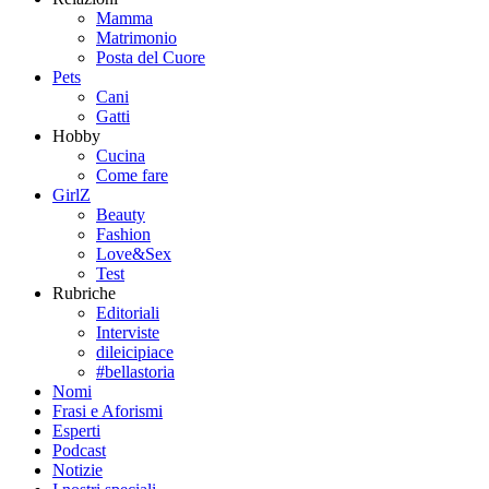
Mamma
Matrimonio
Posta del Cuore
Pets
Cani
Gatti
Hobby
Cucina
Come fare
GirlZ
Beauty
Fashion
Love&Sex
Test
Rubriche
Editoriali
Interviste
dileicipiace
#bellastoria
Nomi
Frasi e Aforismi
Esperti
Podcast
Notizie