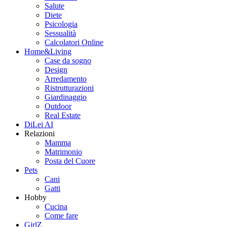
Salute
Diete
Psicologia
Sessualità
Calcolatori Online
Home&Living
Case da sogno
Design
Arredamento
Ristrutturazioni
Giardinaggio
Outdoor
Real Estate
DiLei AI
Relazioni
Mamma
Matrimonio
Posta del Cuore
Pets
Cani
Gatti
Hobby
Cucina
Come fare
GirlZ