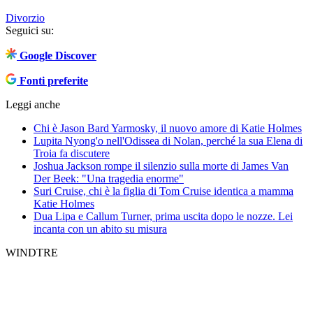
Divorzio
Seguici su:
Google Discover
Fonti preferite
Leggi anche
Chi è Jason Bard Yarmosky, il nuovo amore di Katie Holmes
Lupita Nyong'o nell'Odissea di Nolan, perché la sua Elena di
Troia fa discutere
Joshua Jackson rompe il silenzio sulla morte di James Van
Der Beek: "Una tragedia enorme"
Suri Cruise, chi è la figlia di Tom Cruise identica a mamma
Katie Holmes
Dua Lipa e Callum Turner, prima uscita dopo le nozze. Lei
incanta con un abito su misura
WINDTRE