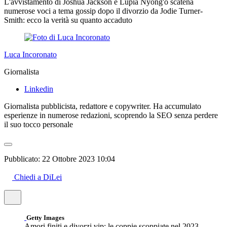
L'avvistamento di Joshua Jackson e Lupia Nyong'o scatena
numerose voci a tema gossip dopo il divorzio da Jodie Turner-
Smith: ecco la verità su quanto accaduto
Luca Incoronato
Giornalista
Linkedin
Giornalista pubblicista, redattore e copywriter. Ha accumulato
esperienze in numerose redazioni, scoprendo la SEO senza perdere
il suo tocco personale
Pubblicato:
22 Ottobre 2023 10:04
Chiedi a DiLei
Getty Images
Amori finiti e divorzi vip: le coppie scoppiate nel 2023