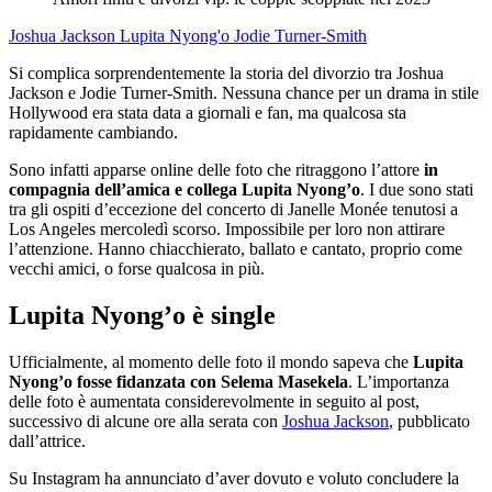
Joshua Jackson
Lupita Nyong'o
Jodie Turner-Smith
Si complica sorprendentemente la storia del divorzio tra Joshua
Jackson e Jodie Turner-Smith. Nessuna chance per un drama in stile
Hollywood era stata data a giornali e fan, ma qualcosa sta
rapidamente cambiando.
Sono infatti apparse online delle foto che ritraggono l’attore
in
compagnia dell’amica e collega Lupita Nyong’o
. I due sono stati
tra gli ospiti d’eccezione del concerto di Janelle Monée tenutosi a
Los Angeles mercoledì scorso. Impossibile per loro non attirare
l’attenzione. Hanno chiacchierato, ballato e cantato, proprio come
vecchi amici, o forse qualcosa in più.
Lupita Nyong’o è single
Ufficialmente, al momento delle foto il mondo sapeva che
Lupita
Nyong’o fosse fidanzata con Selema Masekela
. L’importanza
delle foto è aumentata considerevolmente in seguito al post,
successivo di alcune ore alla serata con
Joshua Jackson
, pubblicato
dall’attrice.
Su Instagram ha annunciato d’aver dovuto e voluto concludere la