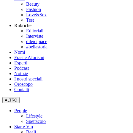
Beauty
Fashion
Love&Sex
Test
Rubriche
Editoriali
Interviste
dileicipiace
#bellastoria
Nomi
Frasi e Aforismi
Esperti
Podcast
Notizie
I nostri speciali
Oroscopo
Contatti
ALTRO
People
Lifestyle
Spettacolo
Star e Vip
Reali