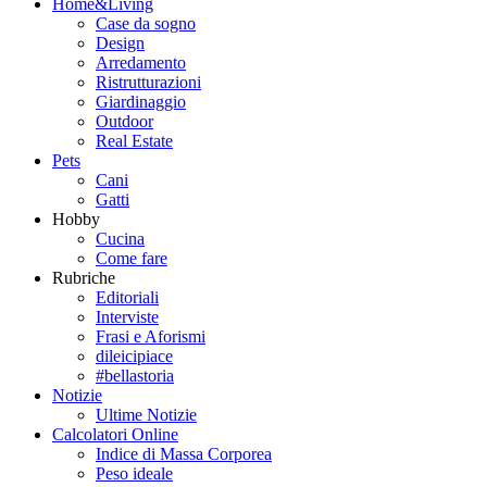
Home&Living
Case da sogno
Design
Arredamento
Ristrutturazioni
Giardinaggio
Outdoor
Real Estate
Pets
Cani
Gatti
Hobby
Cucina
Come fare
Rubriche
Editoriali
Interviste
Frasi e Aforismi
dileicipiace
#bellastoria
Notizie
Ultime Notizie
Calcolatori Online
Indice di Massa Corporea
Peso ideale