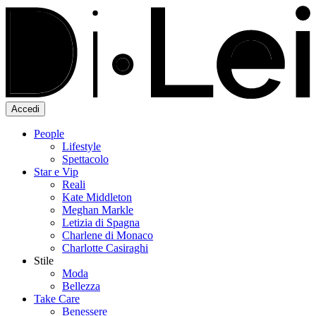
Accedi
People
Lifestyle
Spettacolo
Star e Vip
Reali
Kate Middleton
Meghan Markle
Letizia di Spagna
Charlene di Monaco
Charlotte Casiraghi
Stile
Moda
Bellezza
Take Care
Benessere