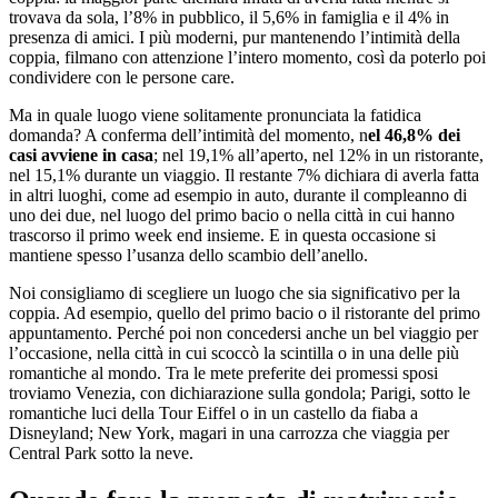
trovava da sola, l’8% in pubblico, il 5,6% in famiglia e il 4% in
presenza di amici. I più moderni, pur mantenendo l’intimità della
coppia, filmano con attenzione l’intero momento, così da poterlo poi
condividere con le persone care.
Ma in quale luogo viene solitamente pronunciata la fatidica
domanda? A conferma dell’intimità del momento, n
el 46,8% dei
casi avviene in casa
; nel 19,1% all’aperto, nel 12% in un ristorante,
nel 15,1% durante un viaggio. Il restante 7% dichiara di averla fatta
in altri luoghi, come ad esempio in auto, durante il compleanno di
uno dei due, nel luogo del primo bacio o nella città in cui hanno
trascorso il primo week end insieme. E in questa occasione si
mantiene spesso l’usanza dello scambio dell’anello.
Noi consigliamo di scegliere un luogo che sia significativo per la
coppia. Ad esempio, quello del primo bacio o il ristorante del primo
appuntamento. Perché poi non concedersi anche un bel viaggio per
l’occasione, nella città in cui scoccò la scintilla o in una delle più
romantiche al mondo. Tra le mete preferite dei promessi sposi
troviamo Venezia, con dichiarazione sulla gondola; Parigi, sotto le
romantiche luci della Tour Eiffel o in un castello da fiaba a
Disneyland; New York, magari in una carrozza che viaggia per
Central Park sotto la neve.