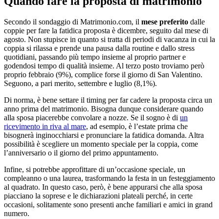
Quando fare la proposta di matrimonio
Secondo il sondaggio di Matrimonio.com, il
mese preferito
dalle
coppie per fare la fatidica proposta è dicembre, seguito dal mese di
agosto. Non stupisce in quanto si tratta di periodi di vacanza in cui la
coppia si rilassa e prende una pausa dalla routine e dallo stress
quotidiani, passando più tempo insieme al proprio partner e
godendosi tempo di qualità insieme. Al terzo posto troviamo però
proprio febbraio (9%), complice forse il giorno di San Valentino.
Seguono, a pari merito, settembre e luglio (8,1%).
Di norma, è bene settare il timing per far cadere la proposta circa un
anno prima del matrimonio. Bisogna dunque considerare quando
alla sposa piacerebbe convolare a nozze. Se il sogno è di
un
ricevimento in riva al mare
, ad esempio, è l’estate prima che
bisognerà inginocchiarsi e pronunciare la fatidica domanda. Altra
possibilità è scegliere un momento speciale per la coppia, come
l’anniversario o il giorno del primo appuntamento.
Infine, si potrebbe approfittare di un’occasione speciale, un
compleanno o una laurea, trasformando la festa in un festeggiamento
al quadrato. In questo caso, però, è bene appurarsi che alla sposa
piacciano la soprese e le dichiarazioni plateali perché, in certe
occasioni, solitamente sono presenti anche familiari e amici in grand
numero.