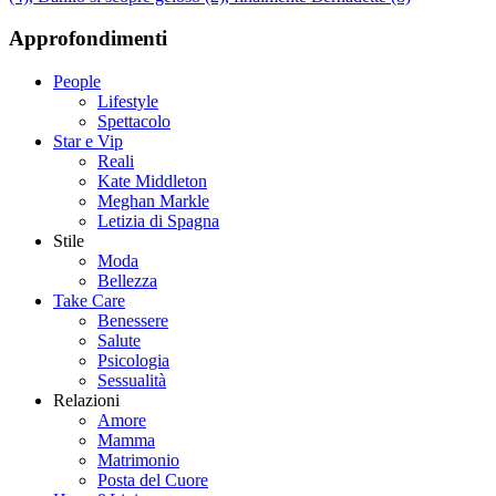
Approfondimenti
People
Lifestyle
Spettacolo
Star e Vip
Reali
Kate Middleton
Meghan Markle
Letizia di Spagna
Stile
Moda
Bellezza
Take Care
Benessere
Salute
Psicologia
Sessualità
Relazioni
Amore
Mamma
Matrimonio
Posta del Cuore