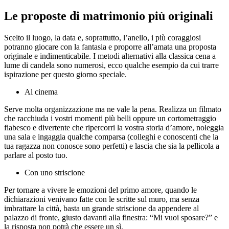
Le proposte di matrimonio più originali
Scelto il luogo, la data e, soprattutto, l’anello, i più coraggiosi
potranno giocare con la fantasia e proporre all’amata una proposta
originale e indimenticabile. I metodi alternativi alla classica cena a
lume di candela sono numerosi, ecco qualche esempio da cui trarre
ispirazione per questo giorno speciale.
Al cinema
Serve molta organizzazione ma ne vale la pena. Realizza un filmato
che racchiuda i vostri momenti più belli oppure un cortometraggio
fiabesco e divertente che ripercorri la vostra storia d’amore, noleggia
una sala e ingaggia qualche comparsa (colleghi e conoscenti che la
tua ragazza non conosce sono perfetti) e lascia che sia la pellicola a
parlare al posto tuo.
Con uno striscione
Per tornare a vivere le emozioni del primo amore, quando le
dichiarazioni venivano fatte con le scritte sul muro, ma senza
imbrattare la città, basta un grande striscione da appendere al
palazzo di fronte, giusto davanti alla finestra: “Mi vuoi sposare?” e
la risposta non potrà che essere un sì.