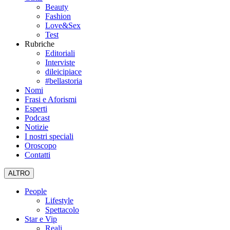
Beauty
Fashion
Love&Sex
Test
Rubriche
Editoriali
Interviste
dileicipiace
#bellastoria
Nomi
Frasi e Aforismi
Esperti
Podcast
Notizie
I nostri speciali
Oroscopo
Contatti
ALTRO
People
Lifestyle
Spettacolo
Star e Vip
Reali