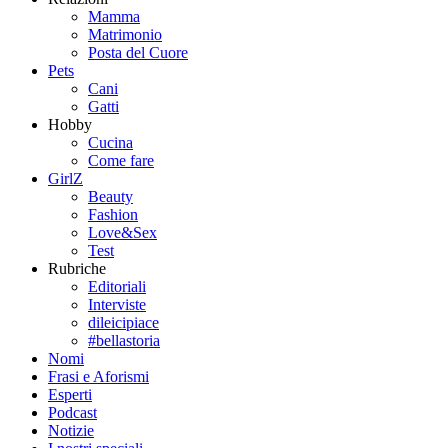
Mamma
Matrimonio
Posta del Cuore
Pets
Cani
Gatti
Hobby
Cucina
Come fare
GirlZ
Beauty
Fashion
Love&Sex
Test
Rubriche
Editoriali
Interviste
dileicipiace
#bellastoria
Nomi
Frasi e Aforismi
Esperti
Podcast
Notizie