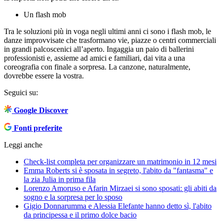
Un flash mob
Tra le soluzioni più in voga negli ultimi anni ci sono i flash mob, le
danze improvvisate che trasformano vie, piazze o centri commerciali
in grandi palcoscenici all’aperto. Ingaggia un paio di ballerini
professionisti e, assieme ad amici e familiari, dai vita a una
coreografia con finale a sorpresa. La canzone, naturalmente,
dovrebbe essere la vostra.
Seguici su:
Google Discover
Fonti preferite
Leggi anche
Check-list completa per organizzare un matrimonio in 12 mesi
Emma Roberts si è sposata in segreto, l'abito da "fantasma" e
la zia Julia in prima fila
Lorenzo Amoruso e Afarin Mirzaei si sono sposati: gli abiti da
sogno e la sorpresa per lo sposo
Gigio Donnarumma e Alessia Elefante hanno detto sì, l'abito
da principessa e il primo dolce bacio