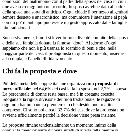
condizioni del matrimonio con il padre della sposa; nel caso in cui i
due avessero raggiunto un accordo, lo sposo avrebbe dato al padre
della sposa una sorta di anticipo. Oggi, chiede il permesso ai genitori
sembra desueto e anacronistico, ma comunicare l’intenzione al papà
con un po’ di anticipo può essere un gesto apprezzato dalle famiglie
più tradizionali.
Successivamente, i ruoli si invertirono e diventò compito della sposa
e della sua famiglia donare la famosa “dote”. Al giorno d’oggi
sappiamo che non è più usanza lo scambio di beni e che, nella
maggior parte dei casi, il protagonista di questo momento, insieme
alla coppia, è l’anello di fidanzamento.
Chi fa la proposta e dove
Più della metà delle coppie italiane organizza
una proposta di
nozze ufficiale
: nel 64,6% dei casi la fa lo sposo, nel 2,7% la sposa.
La percentuale di donne resta bassa, ma è in costante crescita.
Sdoganata la rigida divisione dei ruoli tradizionale, le ragazze di
oggi non hanno paura a prendere ciò che desiderano, marito
compreso! Ci sono poi circa i 32,7% dei casi dove la proposta non
avviene ufficialmente perché la decisione viene presa insieme.
La proposta rimane tendenzialmente un momento intimo della
coppia: la maggior parte dichiara infatti di averla fatta mentre si