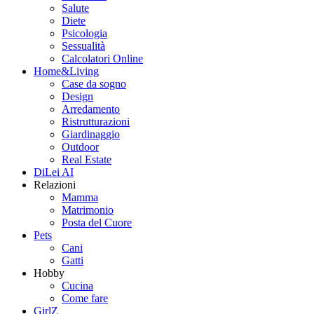
Salute
Diete
Psicologia
Sessualità
Calcolatori Online
Home&Living
Case da sogno
Design
Arredamento
Ristrutturazioni
Giardinaggio
Outdoor
Real Estate
DiLei AI
Relazioni
Mamma
Matrimonio
Posta del Cuore
Pets
Cani
Gatti
Hobby
Cucina
Come fare
GirlZ