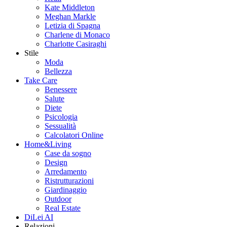
Kate Middleton
Meghan Markle
Letizia di Spagna
Charlene di Monaco
Charlotte Casiraghi
Stile
Moda
Bellezza
Take Care
Benessere
Salute
Diete
Psicologia
Sessualità
Calcolatori Online
Home&Living
Case da sogno
Design
Arredamento
Ristrutturazioni
Giardinaggio
Outdoor
Real Estate
DiLei AI
Relazioni