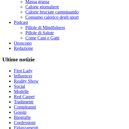
Massa grassa
Calorie giornaliere
Calorie bruciate camminando
Consumo calorico degli sport
Podcast
Pillole di Mindfulness
Pillole di Salute
Come Cani e Gatti
Oroscopo
Redazione
Ultime notizie
First Lady
Influencer
Reality Show
Social
Modelle
Red Carpet
Tradimenti
Compleanni
Gossip
Biografie
Confessioni
Fidanzamenti