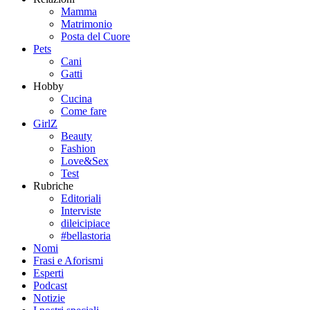
Mamma
Matrimonio
Posta del Cuore
Pets
Cani
Gatti
Hobby
Cucina
Come fare
GirlZ
Beauty
Fashion
Love&Sex
Test
Rubriche
Editoriali
Interviste
dileicipiace
#bellastoria
Nomi
Frasi e Aforismi
Esperti
Podcast
Notizie