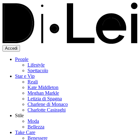
Accedi
People
Lifestyle
Spettacolo
Star e Vip
Reali
Kate Middleton
Meghan Markle
Letizia di Spagna
Charlene di Monaco
Charlotte Casiraghi
Stile
Moda
Bellezza
Take Care
Benessere