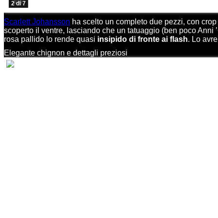
IPA
2 di 7
Scarlett Johansson
ha scelto un completo due pezzi, con crop t
scoperto il ventre, lasciando che un tatuaggio (ben poco Anni ’6
rosa pallido lo rende quasi
insipido di fronte ai flash
. Lo avre
Elegante chignon e dettagli preziosi