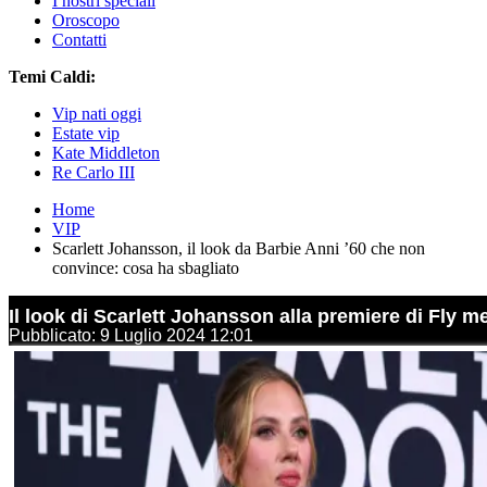
I nostri speciali
Oroscopo
Contatti
Temi Caldi:
Vip nati oggi
Estate vip
Kate Middleton
Re Carlo III
Home
VIP
Scarlett Johansson, il look da Barbie Anni ’60 che non
convince: cosa ha sbagliato
Il look di Scarlett Johansson alla premiere di Fly m
Pubblicato: 9 Luglio 2024 12:01