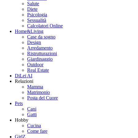
Salute
Diete
Psicologia
Sessualità
Calcolatori Online
Home&Living
Case da sogno
Design
Arredamento
Ristrutturazioni
Giardinaggio
Outdoor
Real Estate
DiLei AI
Relazioni
Mamma
Matrimonio
Posta del Cuore
Pets
Cani
Gatti
Hobby
Cucina
Come fare
GirlZ