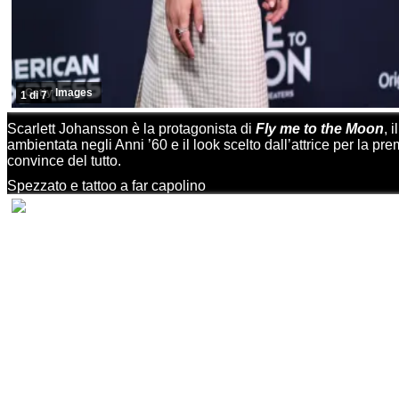
Getty Images
1 di 7
Scarlett Johansson è la protagonista di
Fly me to the Moon
, i
ambientata negli Anni ’60 e il look scelto dall’attrice per la pre
convince del tutto.
Spezzato e tattoo a far capolino