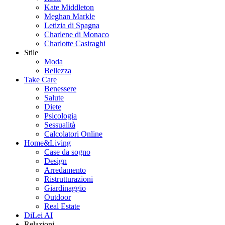
Kate Middleton
Meghan Markle
Letizia di Spagna
Charlene di Monaco
Charlotte Casiraghi
Stile
Moda
Bellezza
Take Care
Benessere
Salute
Diete
Psicologia
Sessualità
Calcolatori Online
Home&Living
Case da sogno
Design
Arredamento
Ristrutturazioni
Giardinaggio
Outdoor
Real Estate
DiLei AI
Relazioni