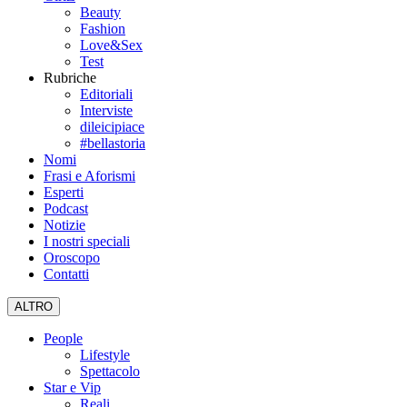
Beauty
Fashion
Love&Sex
Test
Rubriche
Editoriali
Interviste
dileicipiace
#bellastoria
Nomi
Frasi e Aforismi
Esperti
Podcast
Notizie
I nostri speciali
Oroscopo
Contatti
ALTRO
People
Lifestyle
Spettacolo
Star e Vip
Reali