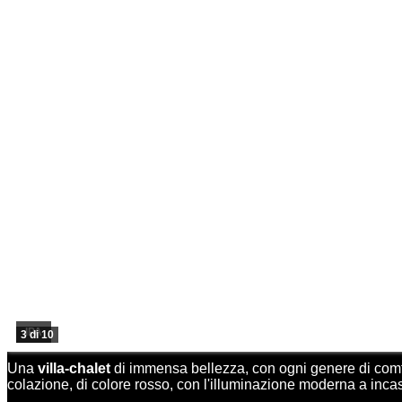
IPA
3 di 10
Una
villa-chalet
di immensa bellezza, con ogni genere di comfor
colazione, di colore rosso, con l'illuminazione moderna a inca