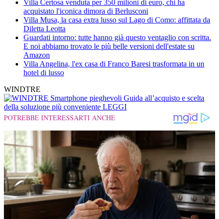
Villa Certosa venduta per 350 milioni di euro, chi ha
acquistato l'iconica dimora di Berlusconi
Villa Musa, la casa extra lusso sul Lago di Como: affittata da
Diletta Leotta
Guardati intorno: tutte hanno già questo ventaglio con scritta.
E noi abbiamo trovato le più belle versioni dell'estate su
Amazon
Villa Angelina, l'ex casa di Franco Baresi trasformata in un
hotel di lusso
WINDTRE
Smartphone pieghevoli
Guida all’acquisto e scelta
della soluzione più conveniente
LEGGI