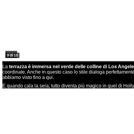
IPA
9 di 10
La
terrazza è immersa nel verde delle colline di Los Angel
coordinate. Anche in questo caso lo stile dialoga perfettamente
abbiamo visto fino a qui.
E quando cala la sera, tutto diventa più magico in quel di Hol