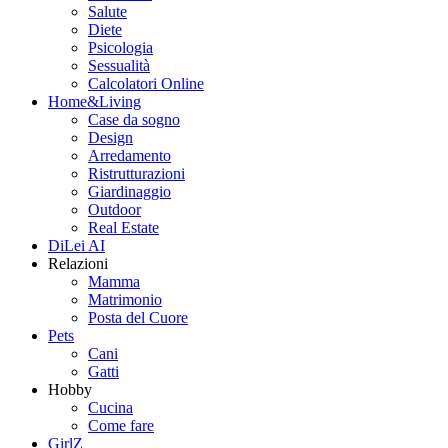
Salute
Diete
Psicologia
Sessualità
Calcolatori Online
Home&Living
Case da sogno
Design
Arredamento
Ristrutturazioni
Giardinaggio
Outdoor
Real Estate
DiLei AI
Relazioni
Mamma
Matrimonio
Posta del Cuore
Pets
Cani
Gatti
Hobby
Cucina
Come fare
GirlZ