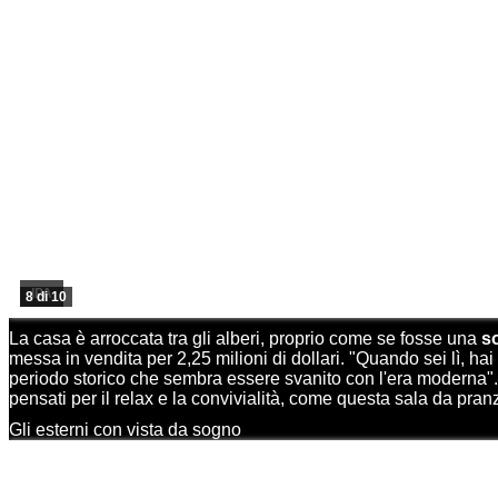
IPA
8 di 10
La casa è arroccata tra gli alberi, proprio come se fosse una
so
messa in vendita per 2,25 milioni di dollari. "Quando sei lì, ha
periodo storico che sembra essere svanito con l'era moderna". U
pensati per il relax e la convivialità, come questa sala da pra
Gli esterni con vista da sogno