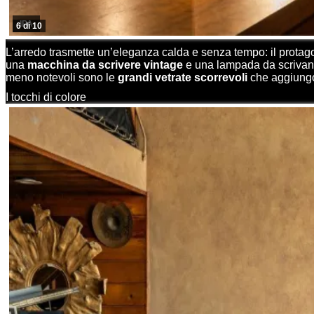
IPA
6 di 10
L’arredo trasmette un’eleganza calda e senza tempo: il protago
una
macchina da scrivere vintage
e una lampada da scrivani
meno notevoli sono le
grandi vetrate scorrevoli
che aggiungo
I tocchi di colore