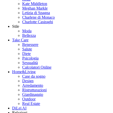
Kate Middleton
Meghan Markle
Letizia di Spagna
Charlene di Monaco
Charlotte Casiraghi
Stile
Moda
Bellezza
Take Care
Benessere
Salute
Diete
Psicologia
Sessualità
Calcolatori Online
Home&Living
Case da sogno
Design
Arredamento
Ristrutturazioni
Giardinaggio
Outdoor
Real Estate
DiLei AI
Relazioni