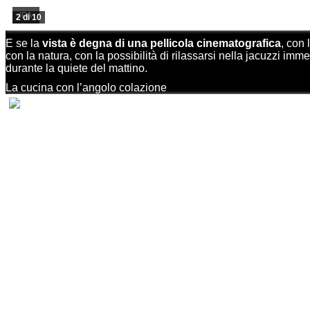
IPA
2 di 10
E se la
vista è degna di una pellicola cinematografica
, con 
con la natura, con la possibilità di rilassarsi nella jacuzzi imm
durante la quiete del mattino.
La cucina con l’angolo colazione