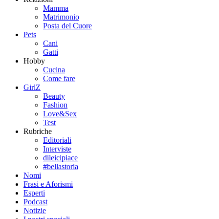
Mamma
Matrimonio
Posta del Cuore
Pets
Cani
Gatti
Hobby
Cucina
Come fare
GirlZ
Beauty
Fashion
Love&Sex
Test
Rubriche
Editoriali
Interviste
dileicipiace
#bellastoria
Nomi
Frasi e Aforismi
Esperti
Podcast
Notizie