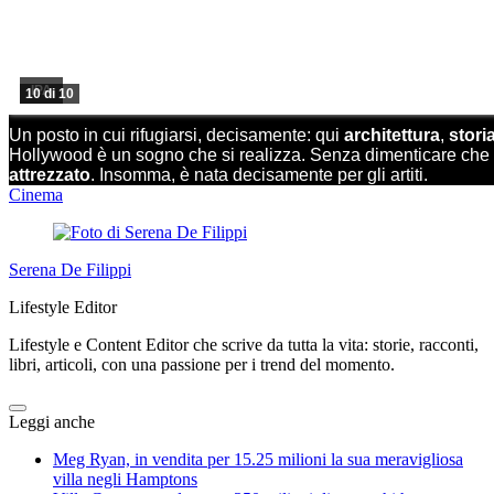
IPA
10 di 10
Un posto in cui rifugiarsi, decisamente: qui
architettura
,
stori
Hollywood è un sogno che si realizza. Senza dimenticare che 
attrezzato
. Insomma, è nata decisamente per gli artiti.
Cinema
Serena De Filippi
Lifestyle Editor
Lifestyle e Content Editor che scrive da tutta la vita: storie, racconti,
libri, articoli, con una passione per i trend del momento.
Leggi anche
Meg Ryan, in vendita per 15.25 milioni la sua meravigliosa
villa negli Hamptons