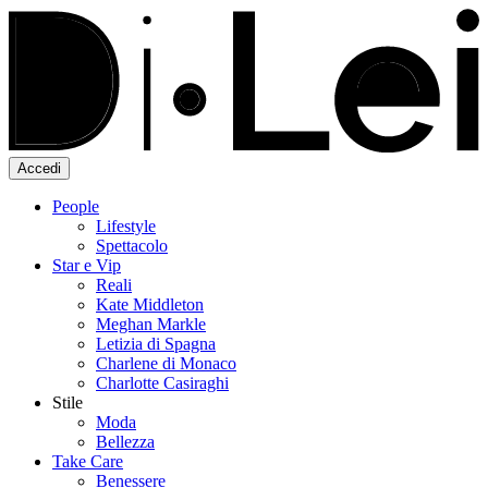
Accedi
People
Lifestyle
Spettacolo
Star e Vip
Reali
Kate Middleton
Meghan Markle
Letizia di Spagna
Charlene di Monaco
Charlotte Casiraghi
Stile
Moda
Bellezza
Take Care
Benessere