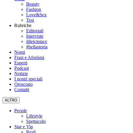
Beauty
Fashion
Love&Sex
Test
Rubriche
Editoriali
Interviste
dileicipiace
#bellastoria
Nomi
Frasi e Aforismi
Esperti
Podcast
Notizie
I nostri speciali
Oroscopo
Contatti
ALTRO
People
Lifestyle
Spettacolo
Star e Vip
Reali