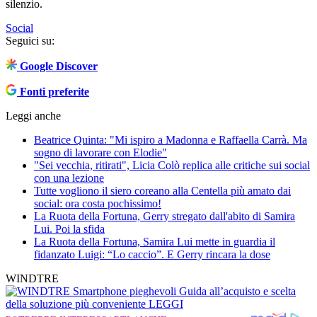
silenzio.
Social
Seguici su:
Google Discover
Fonti preferite
Leggi anche
Beatrice Quinta: "Mi ispiro a Madonna e Raffaella Carrà. Ma
sogno di lavorare con Elodie"
"Sei vecchia, ritirati", Licia Colò replica alle critiche sui social
con una lezione
Tutte vogliono il siero coreano alla Centella più amato dai
social: ora costa pochissimo!
La Ruota della Fortuna, Gerry stregato dall'abito di Samira
Lui. Poi la sfida
La Ruota della Fortuna, Samira Lui mette in guardia il
fidanzato Luigi: “Lo caccio”. E Gerry rincara la dose
WINDTRE
Smartphone pieghevoli
Guida all’acquisto e scelta
della soluzione più conveniente
LEGGI