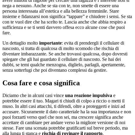
avere milioni di ragione per cercare una ragazza e l’interesse non si
nega a nessuno. Anche se sta con te, non smette di essere una
persona interessata all’estetica e alla bellezza femminile. Stare
insieme e fidanzarsi non significa “tappare” e chiudere i sensi. Se sta
con te vuol dire che ha scelto te. Lascia anche che abbia respiro a
sufficienza e se ti senti davvero offesa ecco alcune cose che puoi
fare.
Un dettaglio molto
importante
: evita di prendergli il cellulare di
nascosto, si tratta di qualcosa di molto scomodo che rischia di
diventare imbarazzante. Se anche trovassi qualcosa, dopo dovresti
spiegare che gli hai guardato il cellulare di nascosto. Se hai dei
dubbi, se temi qualche menzogna, diglielo, parlagli, apertamente,
senza sotterfugi che poi diventano complessi da gestire.
Cosa fare e cosa significa
Diciamo che in alcuni casi vince
una reazione impulsiva
e
potrebbe essere il tuo. Magari ti chiudi di colpo a riccio o metti il
muso. In altri casi attacchi, ti difendi, oltre a proteggerti e inizi ad
accusare. Sicuramente il dato caratteriale ha la sua importanza e non
puoi forzarti verso quel che non sei, ma crescere significa anche
accettare di cambiare per andare verso la migliore versione di noi
stesse. Fare una scenata potrebbe gratificarti sul breve periodo, ma
alla lunga ti stanca e
rischia di rovinare il rapporto
.