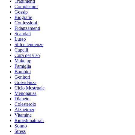
Tradimenti
Compleanni
Gossip
Biografie
Confessioni
Fidanzamenti
Scandali
Lusso
Stili e tendenze
Capelli
Cura del viso
Make up
Famiglia
Bambini
Genitori
Gravidanza
Ciclo Mestruale
Menopausa
Diabete
Colesterolo
Alzheimer
Vitamine
Rimedi naturali
Sonno
Stress