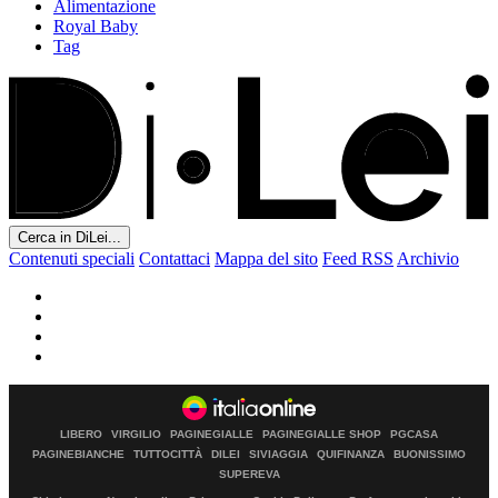
Alimentazione
Royal Baby
Tag
Cerca in DiLei...
Contenuti speciali
Contattaci
Mappa del sito
Feed RSS
Archivio
LIBERO
VIRGILIO
PAGINEGIALLE
PAGINEGIALLE SHOP
PGCASA
PAGINEBIANCHE
TUTTOCITTÀ
DILEI
SIVIAGGIA
QUIFINANZA
BUONISSIMO
SUPEREVA