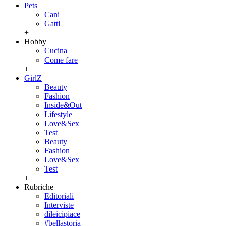
Pets
Cani
Gatti
+
Hobby
Cucina
Come fare
+
GirlZ
Beauty
Fashion
Inside&Out
Lifestyle
Love&Sex
Test
Beauty
Fashion
Love&Sex
Test
+
Rubriche
Editoriali
Interviste
dileicipiace
#bellastoria