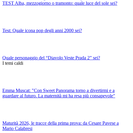
TEST Alba, mezzogiorno o tramonto: quale luce del sole sei?
Test: Quale icona pop degli anni 2000 sei?
Quale personaggio del “Diavolo Veste Prada 2” sei?
I temi caldi
Emma Muscat: "Con Sweet Panorama torno a divertirmi e a
guardare al futuro. La maternità mi ha resa più consapevole"
Maturità 2026, le tracce della prima prova: da Cesare Pavese a
Mario Calabresi