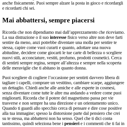
anche fisicamente. Puoi sempre alzare la posta in gioco e ricordargli
e ricordarti chi sei.
Mai abbattersi, sempre piacersi
Ricorda che non dipendiamo mai dall’apprezzamento che riceviamo.
La sua distrazione o il suo
interesse
fisico verso altre non deve farti
sentire da meno, anzi potrebbe diventare una molla per sentire te
stessa, capire come vuoi curarti e quanto, adottare una nuova
abitudine, decidere come giocarti le tue carte di bellezza o scegliere
nuovi stili, acconciature, vestiti, profumo, prodotti cosmetici. Cerca
di sentirti sempre regina, sempre all’altezza e sempre nella scoperta
delle meraviglie che ti abitano in quanto donna.
Puoi scegliere di cogliere l’occasione per sentirti davvero libera di
tagliare i capelli, comprare un vestitino, cambiare scarpe, aggiungere
un dettaglio. Chiedi anche alle amiche e alle esperte in cosmesi,
senza diventare come tutte le altre ma andando a vedere come puoi
migliorarti. Ricorda che il potere del magnetismo passa per vie
trasverse e non sempre ha una direzione e un orientamento unico.
Quando ti guardi allo specchio cerca di pensare e dire cose positive
alla tua immagine; spesso la distorsione parte dal pensiero che crei
su te stessa, ma abbattersi non ha senso. Quel che ti dici conta
tantissimo, quindi seleziona bene i
pensieri
e i commenti che ti fai in