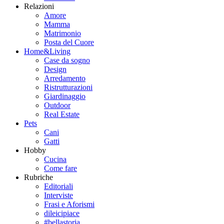
Relazioni
Amore
Mamma
Matrimonio
Posta del Cuore
Home&Living
Case da sogno
Design
Arredamento
Ristrutturazioni
Giardinaggio
Outdoor
Real Estate
Pets
Cani
Gatti
Hobby
Cucina
Come fare
Rubriche
Editoriali
Interviste
Frasi e Aforismi
dileicipiace
#bellastoria