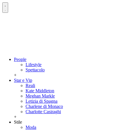
People
Lifestyle
Spettacolo
+
Star e Vip
Reali
Kate Middleton
Meghan Markle
Letizia di Spagna
Charlene di Monaco
Charlotte Casiraghi
+
Stile
Moda