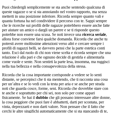
Puoi chiedergli semplicemente se sta anche sentendo qualcuna di
queste ragazze o se si sta annoiando nel vostro rapporto, ma senza
metterti in una posizione inferiore. Ricorda sempre quanto vali e
quanta fortuna ha nel condividere il percorso con te. Sappi sempre
che le ricerche sui profili delle ragazze potrebbero essere anche fatte
per aiutare un amico o dargli un parere e se ti risponde questo
potrebbe non essere una scusa. Se noti invece una
ricerca seriale
,
allora forse conviene farsi qualche domanda. Ricorda che anche tu
potresti avere moltissime attenzioni verso altri e cercare sempre i
profili di ragazzi belli, se davvero pensi che la parte estetica conti
tanto. Esci dal ruolo di chi non viene scelta e ricorda sempre che una
relazione è alla pari e che ognuno decide di gestirla e alimentarla
come vuole e sente. Non sentirti la parte lesa, insomma, ma ruggisci
nella tua bellezza e nella consapevolezza della stessa.
Ricorda che la cosa importante corrisponde a vedere se lo senti
distante, se percepisci che ti sta mentendo, che ti racconta una cosa
per un’altra e se lo vedi con la testa per aria e se anche per strada
noti che guarda cosce, forme, seni. Ricorda che dovrebbe stare con
te anche e soprattutto per chi sei, non solo per come appari
fisicamente. Se hai il
dubbio
che gli possano interessare altre donne,
la cosa peggiore che puoi fare è abbatterti, darti per scontata, per
vinta, deprezzarti e non darti valore. Non pensare che il fatto che
cerchi le altre singifichi automaticamente che si sta stancando di te,