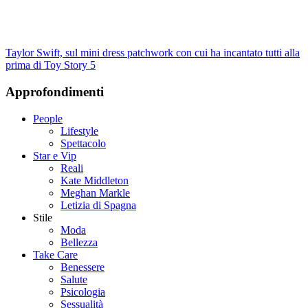
Taylor Swift, sul mini dress patchwork con cui ha incantato tutti alla
prima di Toy Story 5
Approfondimenti
People
Lifestyle
Spettacolo
Star e Vip
Reali
Kate Middleton
Meghan Markle
Letizia di Spagna
Stile
Moda
Bellezza
Take Care
Benessere
Salute
Psicologia
Sessualità