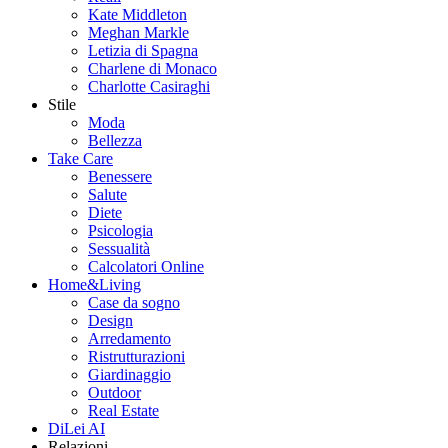
Kate Middleton
Meghan Markle
Letizia di Spagna
Charlene di Monaco
Charlotte Casiraghi
Stile
Moda
Bellezza
Take Care
Benessere
Salute
Diete
Psicologia
Sessualità
Calcolatori Online
Home&Living
Case da sogno
Design
Arredamento
Ristrutturazioni
Giardinaggio
Outdoor
Real Estate
DiLei AI
Relazioni