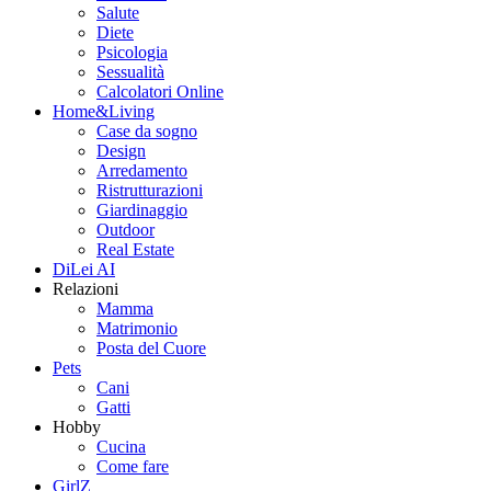
Salute
Diete
Psicologia
Sessualità
Calcolatori Online
Home&Living
Case da sogno
Design
Arredamento
Ristrutturazioni
Giardinaggio
Outdoor
Real Estate
DiLei AI
Relazioni
Mamma
Matrimonio
Posta del Cuore
Pets
Cani
Gatti
Hobby
Cucina
Come fare
GirlZ