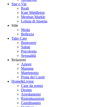
Star e Vip
Reali
Kate Middleton
Meghan Markle
Letizia di Spagna
Stile
Moda
Bellezza
Take Care
Benessere
Salute
Psicologia
Sessualità
Relazioni
Amore
Mamma
Matrimonio
Posta del Cuore
Home&Living
Case da sogno
Design
Arredamento
Ristrutturazioni
Giardinaggio