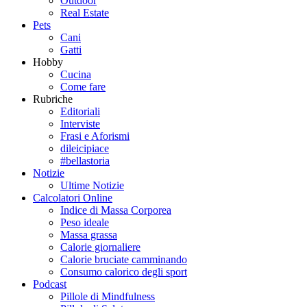
Outdoor
Real Estate
Pets
Cani
Gatti
Hobby
Cucina
Come fare
Rubriche
Editoriali
Interviste
Frasi e Aforismi
dileicipiace
#bellastoria
Notizie
Ultime Notizie
Calcolatori Online
Indice di Massa Corporea
Peso ideale
Massa grassa
Calorie giornaliere
Calorie bruciate camminando
Consumo calorico degli sport
Podcast
Pillole di Mindfulness