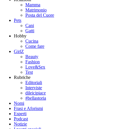
Mamma
Matrimonio
Posta del Cuore
Pets
Cani
Gatti
Hobby
Cucina
Come fare
GirlZ
Beauty
Fashion
Love&Sex
Test
Rubriche
Editoriali
Interviste
dileicipiace
#bellastoria
Nomi
Frasi e Aforismi
Esperti
Podcast
Notizie