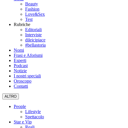
Beauty
Fashion
Love&Sex
Test
Rubriche
Editoriali
Interviste
dileicipiace
#bellastoria
Nomi
Frasi e Aforismi
Esperti
Podcast
Notizie
I nostri speciali
Oroscopo
Contatti
ALTRO
People
Lifestyle
Spettacolo
Star e Vip
Reali