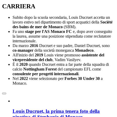
CARRIERA
Subito dopo la scuola secondaria, Louis Ducruet accetta un
lavoro estivo nel dipartimento di sport acquatici della
Société
des bains de mer de Monaco
(SBM).
Fa uno
stage per l'AS Monaco FC
e, dopo aver conseguito
la laurea, assume una posizione stipendiata come reclutatore
internazionale.
Da marzo
2016
Ducruet e suo padre, Daniel Ducruet, sono
co-manager
della società monegasca
Monadeco
.
All'inizio del
2019
Louis viene promosso
assistente del
vicepresidente del club
, Vadim Vasilyev.
È il
2020
quando Ducruet entra a far parte della squadra di
calcio
Nottingham Forest
del campionato EFL come
consulente per progetti internazionali
.
Nel
2022
viene selezionato per
Forbes 30 Under 30
a
Monaco.
Louis Ducruet, la prima tenera foto della
nipotina di Stephanie di Monaco