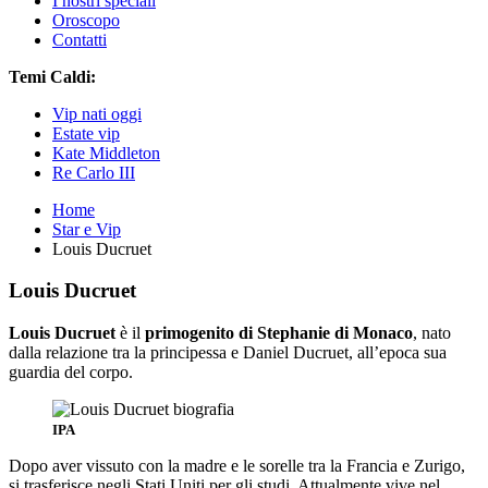
I nostri speciali
Oroscopo
Contatti
Temi Caldi:
Vip nati oggi
Estate vip
Kate Middleton
Re Carlo III
Home
Star e Vip
Louis Ducruet
Louis Ducruet
Louis Ducruet
è il
primogenito di Stephanie di Monaco
, nato
dalla relazione tra la principessa e Daniel Ducruet, all’epoca sua
guardia del corpo.
IPA
Dopo aver vissuto con la madre e le sorelle tra la Francia e Zurigo,
si trasferisce negli Stati Uniti per gli studi. Attualmente vive nel