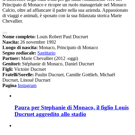
Principato di Monaco e ricopre un ruolo manageriale nel Monaco
Calcio, oltre ad affiancare il padre nella sua azienda. Appassionato
di viaggi e animali, è sposato con la sua fidanzata storica Marie
Chevallier.
Nome completo:
Louis Robert Paul Ducruet
Nascita:
26 novembre 1992
Luogo di nascita:
Monaco, Principato di Monaco
Segno zodiacale:
Sagittario
Partner:
Marie Chevallier (2012 -oggi)
Genitori:
Stéphanie di Monaco, Daniel Ducruet
Figli:
Victoire Ducruet
Fratelli/Sorelle:
Paulin Ducruet, Camille Gottlieb, Michaël
Ducruet, Linoué Ducruet
Pagina
Instagram
Paura per Stephanie di Monaco, il figlio Louis
Ducruet aggredito allo stadio