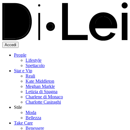
Accedi
People
Lifestyle
Spettacolo
Star e Vip
Reali
Kate Middleton
Meghan Markle
Letizia di Spagna
Charlene di Monaco
Charlotte Casiraghi
Stile
Moda
Bellezza
Take Care
Benessere