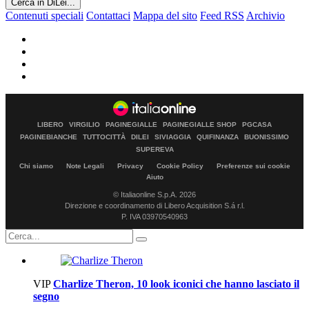
Cerca in DiLei...
Contenuti speciali
Contattaci
Mappa del sito
Feed RSS
Archivio
LIBERO
VIRGILIO
PAGINEGIALLE
PAGINEGIALLE SHOP
PGCASA
PAGINEBIANCHE
TUTTOCITTÀ
DILEI
SIVIAGGIA
QUIFINANZA
BUONISSIMO
SUPEREVA
Chi siamo
Note Legali
Privacy
Cookie Policy
Preferenze sui cookie
Aiuto
© Italiaonline S.p.A. 2026
Direzione e coordinamento di Libero Acquisition S.á r.l.
P. IVA 03970540963
VIP
Charlize Theron, 10 look iconici che hanno lasciato il
segno