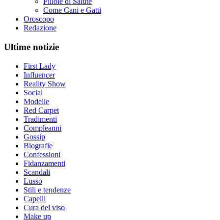
Pillole di Salute
Come Cani e Gatti
Oroscopo
Redazione
Ultime notizie
First Lady
Influencer
Reality Show
Social
Modelle
Red Carpet
Tradimenti
Compleanni
Gossip
Biografie
Confessioni
Fidanzamenti
Scandali
Lusso
Stili e tendenze
Capelli
Cura del viso
Make up