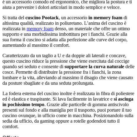
è un accessorio comodo ed ergonomico, che migliora la postura e ti
aiuta a prevenire i dolori articolari in modo semplice e veloce.
Si tratta del
cuscino Pootack
, un accessorio
in memory foam
di
altissima qualità, realizzato in poliuretano. L’anima del cuscino è
realizzata in
memory foam
denso, un materiale che offre un ottimo
supporto e una morbidissima imbottitura per i fianchi. Grazie alla
sua forma il cuscino si adatta alla perfezione alle curve del corpo,
aumentando al massimo il comfort.
Caratterizzato da un taglio a U e da doppie ali laterali e concave,
questo cuscino riduce la pressione che viene esercitata dal coccige
quando sei seduto e consente di
supportare la curva naturale
delle
cosce. Permette di distribuire la pressione fra i fianchi, la zona
lombare e la vita, alleviando al massimo il disagio che viene causato
da posture sbagliate e da una seduta prolungata.
La fodera esterna del cuscino inoltre è realizzata in fibra di poliestere
ed è elastica e traspirante. Si lava facilmente in lavatrice e
si asciuga
in pochissimo tempo
. Grazie alle particelle di gomma antiscivolo
presenti sul fondo e alla maniglia per il trasporto, puoi portare il tuo
cuscino ovunque, in ufficio come in macchina. Posizionandolo sulla
sedia da ufficio, da gaming oppure a rotelle godendoti tutto il
comfort.