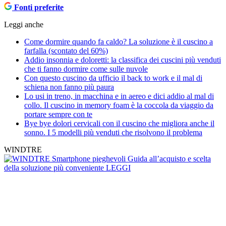
Fonti preferite
Leggi anche
Come dormire quando fa caldo? La soluzione è il cuscino a
farfalla (scontato del 60%)
Addio insonnia e doloretti: la classifica dei cuscini più venduti
che ti fanno dormire come sulle nuvole
Con questo cuscino da ufficio il back to work e il mal di
schiena non fanno più paura
Lo usi in treno, in macchina e in aereo e dici addio al mal di
collo. Il cuscino in memory foam è la coccola da viaggio da
portare sempre con te
Bye bye dolori cervicali con il cuscino che migliora anche il
sonno. I 5 modelli più venduti che risolvono il problema
WINDTRE
Smartphone pieghevoli
Guida all’acquisto e scelta
della soluzione più conveniente
LEGGI