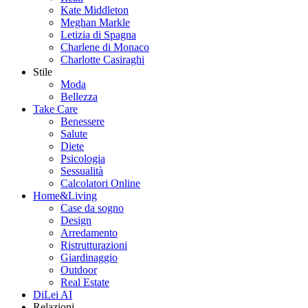
Kate Middleton
Meghan Markle
Letizia di Spagna
Charlene di Monaco
Charlotte Casiraghi
Stile
Moda
Bellezza
Take Care
Benessere
Salute
Diete
Psicologia
Sessualità
Calcolatori Online
Home&Living
Case da sogno
Design
Arredamento
Ristrutturazioni
Giardinaggio
Outdoor
Real Estate
DiLei AI
Relazioni