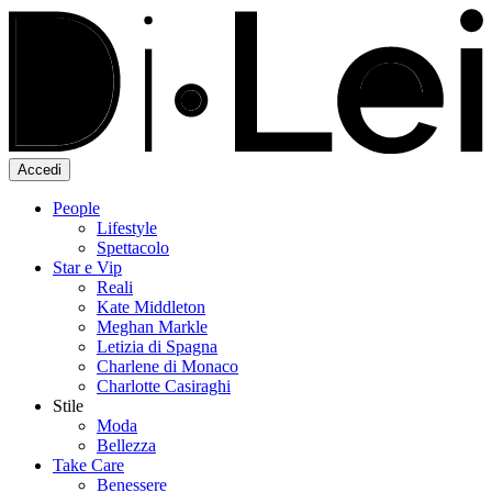
Accedi
People
Lifestyle
Spettacolo
Star e Vip
Reali
Kate Middleton
Meghan Markle
Letizia di Spagna
Charlene di Monaco
Charlotte Casiraghi
Stile
Moda
Bellezza
Take Care
Benessere