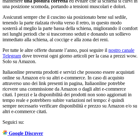
mantenere
una postura corretta
ed evitare che la schiena si curvi in
una posizione scomoda, portando a tensioni muscolari e dolori.
Assicurati sempre che il cuscino sia posizionato bene sul sedile,
tenendo la parte rialzata rivolta verso il retro, in questo modo
sosterrà al meglio la parte bassa della schiena, migliorando il comfort
nei lunghi periodi che si trascorrono seduti e donando un sollievo
immediato alla schiena, al coccige e alla zona dei reni.
Per tutte le altre offerte durante l’anno, puoi seguire il
nostro canale
Telegram
dove troverai ogni giorno articoli per la casa a prezzi wow.
Solo su Amazon.
Italiaonline presenta prodotti e servizi che possono essere acquistati
online su Amazon e/o su altri e-commerce. In caso di acquisto
attraverso uno dei link presenti in pagina, Italiaonline potrebbe
ricevere una commissione da Amazon o dagli altri e-commerce
citati. I prezzi e la disponibilità dei prodotti non sono aggiornati in
tempo reale e potrebbero subire variazioni nel tempo: è quindi
sempre necessario verificare disponibilità e prezzo su Amazon e/o su
altri e-commerce citati.
Seguici su:
Google Discover