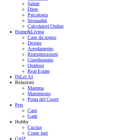
Salute
Diete
Psicologia
Sessualità
Calcolatori Online
Home&Living
Case da sogno
Design
Arredamento
Ristrutturazioni
Giardinaggio
Outdoor
Real Estate
DiLei AI
Relazioni
Mamma
Matrimonio
Posta del Cuore
Pets
Cani
Gatti
Hobby
Cucina
Come fare
GirlZ