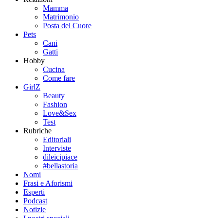
Mamma
Matrimonio
Posta del Cuore
Pets
Cani
Gatti
Hobby
Cucina
Come fare
GirlZ
Beauty
Fashion
Love&Sex
Test
Rubriche
Editoriali
Interviste
dileicipiace
#bellastoria
Nomi
Frasi e Aforismi
Esperti
Podcast
Notizie