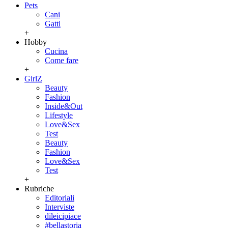
Pets
Cani
Gatti
+
Hobby
Cucina
Come fare
+
GirlZ
Beauty
Fashion
Inside&Out
Lifestyle
Love&Sex
Test
Beauty
Fashion
Love&Sex
Test
+
Rubriche
Editoriali
Interviste
dileicipiace
#bellastoria