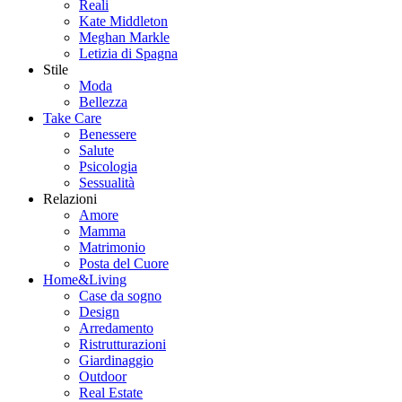
Reali
Kate Middleton
Meghan Markle
Letizia di Spagna
Stile
Moda
Bellezza
Take Care
Benessere
Salute
Psicologia
Sessualità
Relazioni
Amore
Mamma
Matrimonio
Posta del Cuore
Home&Living
Case da sogno
Design
Arredamento
Ristrutturazioni
Giardinaggio
Outdoor
Real Estate