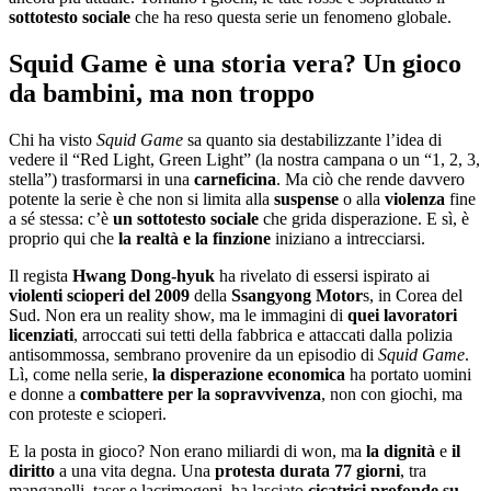
sottotesto sociale
che ha reso questa serie un fenomeno globale.
Squid Game è una storia vera? Un gioco
da bambini, ma non troppo
Chi ha visto
Squid Game
sa quanto sia destabilizzante l’idea di
vedere il “Red Light, Green Light” (la nostra campana o un “1, 2, 3,
stella”) trasformarsi in una
carneficina
. Ma ciò che rende davvero
potente la serie è che non si limita alla
suspense
o alla
violenza
fine
a sé stessa: c’è
un sottotesto sociale
che grida disperazione. E sì, è
proprio qui che
la realtà e la finzione
iniziano a intrecciarsi.
Il regista
Hwang Dong-hyuk
ha rivelato di essersi ispirato ai
violenti scioperi del 2009
della
Ssangyong Motor
s, in Corea del
Sud. Non era un reality show, ma le immagini di
quei lavoratori
licenziati
, arroccati sui tetti della fabbrica e attaccati dalla polizia
antisommossa, sembrano provenire da un episodio di
Squid Game
.
Lì, come nella serie,
la disperazione economica
ha portato uomini
e donne a
combattere per la sopravvivenza
, non con giochi, ma
con proteste e scioperi.
E la posta in gioco? Non erano miliardi di won, ma
la dignità
e
il
diritto
a una vita degna. Una
protesta durata 77 giorni
, tra
manganelli, taser e lacrimogeni, ha lasciato
cicatrici profonde su