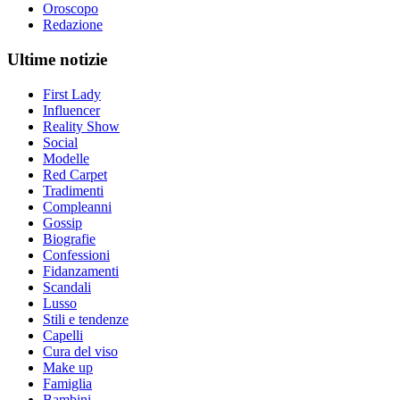
Oroscopo
Redazione
Ultime notizie
First Lady
Influencer
Reality Show
Social
Modelle
Red Carpet
Tradimenti
Compleanni
Gossip
Biografie
Confessioni
Fidanzamenti
Scandali
Lusso
Stili e tendenze
Capelli
Cura del viso
Make up
Famiglia
Bambini