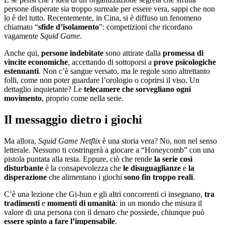
persone disperate sia troppo surreale per essere vera, sappi che non
lo è del tutto. Recentemente, in Cina, si è diffuso un fenomeno
chiamato “
sfide d’isolamento
”: competizioni che ricordano
vagamente
Squid Game
.
Anche qui,
persone indebitate
sono attirate dalla
promessa di
vincite economiche
, accettando di sottoporsi a
prove psicologiche
estenuanti
. Non c’è sangue versato, ma le regole sono altrettanto
folli, come non poter guardare l’orologio o coprirsi il viso. Un
dettaglio inquietante? Le
telecamere che sorvegliano ogni
movimento
, proprio come nella serie.
Il messaggio dietro i giochi
Ma allora,
Squid Game Netflix
è una storia vera? No, non nel senso
letterale. Nessuno ti costringerà a giocare a “Honeycomb” con una
pistola puntata alla testa. Eppure, ciò che rende
la serie così
disturbante
è la consapevolezza che
le disuguaglianze
e
la
disperazione
che alimentano i giochi
sono fin troppo reali
.
C’è una lezione che Gi-hun e gli altri concorrenti ci insegnano,
tra
tradimenti
e
momenti di umanità
: in un mondo che misura il
valore di una persona con il denaro che possiede, chiunque può
essere spinto a fare l’impensabile
.