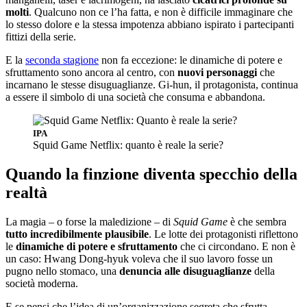
molti
. Qualcuno non ce l’ha fatta, e non è difficile immaginare che
lo stesso dolore e la stessa impotenza abbiano ispirato i partecipanti
fittizi della serie.
E la
seconda stagione
non fa eccezione: le dinamiche di potere e
sfruttamento sono ancora al centro, con
nuovi personaggi
che
incarnano le stesse disuguaglianze. Gi-hun, il protagonista, continua
a essere il simbolo di una società che consuma e abbandona.
IPA
Squid Game Netflix: quanto è reale la serie?
Quando la finzione diventa specchio della
realtà
La magia – o forse la maledizione – di
Squid Game
è che sembra
tutto incredibilmente plausibile
. Le lotte dei protagonisti riflettono
le
dinamiche di potere e sfruttamento
che ci circondano. E non è
un caso: Hwang Dong-hyuk voleva che il suo lavoro fosse un
pugno nello stomaco, una
denuncia alle disuguaglianze
della
società moderna.
E se pensi che l’idea di un’organizzazione segreta che sfrutta