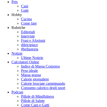
Pets
Cani
Gatti
Hobby
Cucina
Come fare
Rubriche
Editoriali
Interviste
Frasi e Aforismi
dileicipiace
#bellastoria
Notizie
Ultime Notizie
Calcolatori Online
Indice di Massa Corporea
Peso ideale
Massa grassa
Calorie giornaliere
Calorie bruciate camminando
Consumo calorico degli sport
Podcast
Pillole di Mindfulness
Pillole di Salute
Come Cani e Gatti