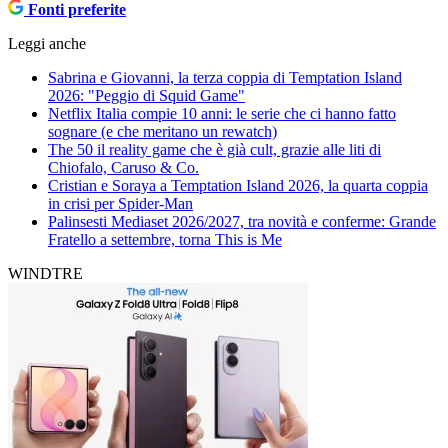
Fonti preferite
Leggi anche
Sabrina e Giovanni, la terza coppia di Temptation Island
2026: "Peggio di Squid Game"
Netflix Italia compie 10 anni: le serie che ci hanno fatto
sognare (e che meritano un rewatch)
The 50 il reality game che è già cult, grazie alle liti di
Chiofalo, Caruso & Co.
Cristian e Soraya a Temptation Island 2026, la quarta coppia
in crisi per Spider-Man
Palinsesti Mediaset 2026/2027, tra novità e conferme: Grande
Fratello a settembre, torna This is Me
WINDTRE