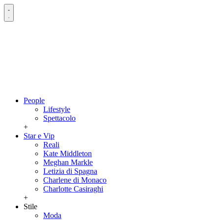
People
Lifestyle
Spettacolo
+
Star e Vip
Reali
Kate Middleton
Meghan Markle
Letizia di Spagna
Charlene di Monaco
Charlotte Casiraghi
+
Stile
Moda