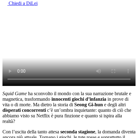
Chiedi a DiLei
Squid Game
ha sconvolto il mondo con la sua narrazione brutale e
magnetica, trasformando
innocenti giochi d’infanzia
in prove di
vita o di morte. Ma dietro la storia di
Seong Gi-hun
e degli altri
disperati concorrenti
c’è un’ombra inquietante: quanto di ciò che
abbiamo visto su Netflix è pura finzione e quanto si ispira alla
realtà?
Con l’uscita della tanto attesa
seconda stagione
, la domanda diventa
ancora più attuale. Tornano i giochi, le tute rosse e soprattutto il