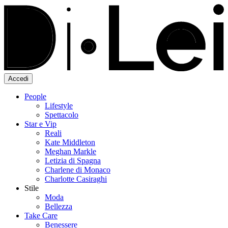
Accedi
People
Lifestyle
Spettacolo
Star e Vip
Reali
Kate Middleton
Meghan Markle
Letizia di Spagna
Charlene di Monaco
Charlotte Casiraghi
Stile
Moda
Bellezza
Take Care
Benessere