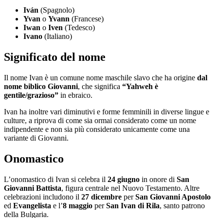
Iván
(Spagnolo)
Yvan
o
Yvann
(Francese)
Iwan
o
Iven
(Tedesco)
Ivano
(Italiano)
Significato del nome
Il nome Ivan è un comune nome maschile slavo che ha origine
dal
nome biblico Giovanni
, che significa
“Yahweh è
gentile/grazioso”
in ebraico.
Ivan ha inoltre vari diminutivi e forme femminili in diverse lingue e
culture, a riprova di come sia ormai considerato come un nome
indipendente e non sia più considerato unicamente come una
variante di Giovanni.
Onomastico
L’onomastico di Ivan si celebra il
24 giugno
in onore di
San
Giovanni Battista
, figura centrale nel Nuovo Testamento. Altre
celebrazioni includono il
27 dicembre
per
San Giovanni Apostolo
ed
Evangelista
e l’
8 maggio
per
San Ivan di Rila
, santo patrono
della Bulgaria.