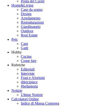
Posta del Cuore
Home&Living
Case da sogno
Design
Arredamento
Ristrutturazioni
Giardinaggio
Outdoor
Real Estate
Pets
Cani
Gatti
Hobby
Cucina
Come fare
Rubriche
Editoriali
Interviste
Frasi e Aforismi
dileicipiace
#bellastoria
Notizie
Ultime Notizie
Calcolatori Online
Indice di Massa Corporea