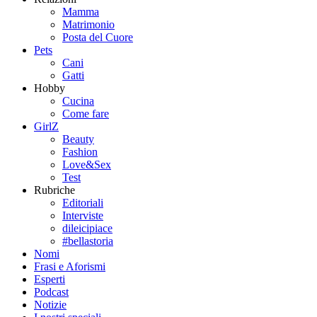
Mamma
Matrimonio
Posta del Cuore
Pets
Cani
Gatti
Hobby
Cucina
Come fare
GirlZ
Beauty
Fashion
Love&Sex
Test
Rubriche
Editoriali
Interviste
dileicipiace
#bellastoria
Nomi
Frasi e Aforismi
Esperti
Podcast
Notizie