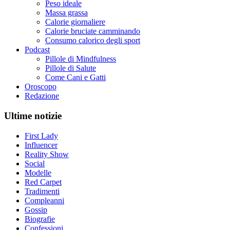
Peso ideale
Massa grassa
Calorie giornaliere
Calorie bruciate camminando
Consumo calorico degli sport
Podcast
Pillole di Mindfulness
Pillole di Salute
Come Cani e Gatti
Oroscopo
Redazione
Ultime notizie
First Lady
Influencer
Reality Show
Social
Modelle
Red Carpet
Tradimenti
Compleanni
Gossip
Biografie
Confessioni