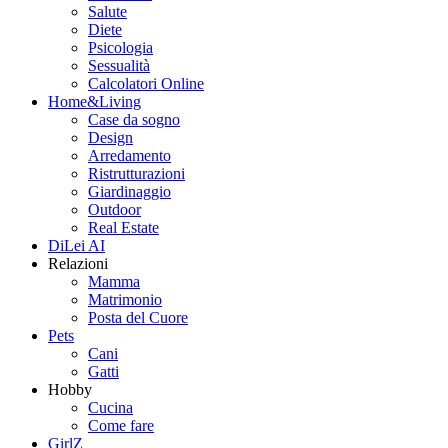
Salute
Diete
Psicologia
Sessualità
Calcolatori Online
Home&Living
Case da sogno
Design
Arredamento
Ristrutturazioni
Giardinaggio
Outdoor
Real Estate
DiLei AI
Relazioni
Mamma
Matrimonio
Posta del Cuore
Pets
Cani
Gatti
Hobby
Cucina
Come fare
GirlZ