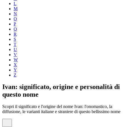
L
M
N
O
P
Q
R
S
T
U
V
W
X
Y
Z
Ivan: significato, origine e personalità di
questo nome
Scopri il significato e l'origine del nome Ivan: l'onomastico, la
diffusione, le varianti italiane e straniere di questo bellissimo nome