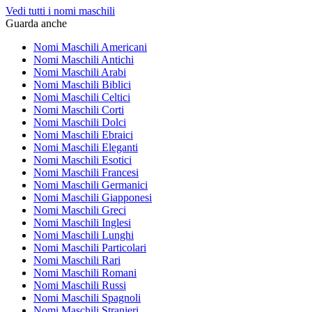
Vedi tutti i nomi maschili
Guarda anche
Nomi Maschili Americani
Nomi Maschili Antichi
Nomi Maschili Arabi
Nomi Maschili Biblici
Nomi Maschili Celtici
Nomi Maschili Corti
Nomi Maschili Dolci
Nomi Maschili Ebraici
Nomi Maschili Eleganti
Nomi Maschili Esotici
Nomi Maschili Francesi
Nomi Maschili Germanici
Nomi Maschili Giapponesi
Nomi Maschili Greci
Nomi Maschili Inglesi
Nomi Maschili Lunghi
Nomi Maschili Particolari
Nomi Maschili Rari
Nomi Maschili Romani
Nomi Maschili Russi
Nomi Maschili Spagnoli
Nomi Maschili Stranieri