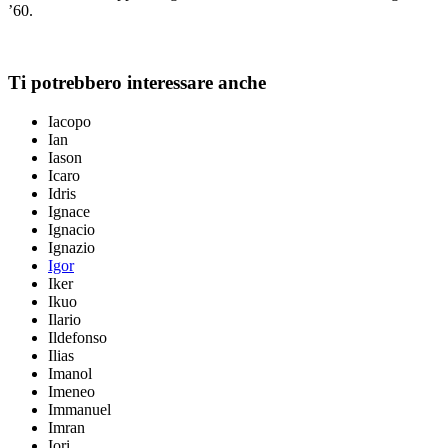
’60.
Ti potrebbero interessare anche
Iacopo
Ian
Iason
Icaro
Idris
Ignace
Ignacio
Ignazio
Igor
Iker
Ikuo
Ilario
Ildefonso
Ilias
Imanol
Imeneo
Immanuel
Imran
Iori