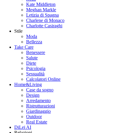
Kate Middleton
Meghan Markle
Letizia di Spagna
Charlene di Monaco
Charlotte Casiraghi
Stile
Moda
Bellezza
Take Care
Benessere
Salute
Diete
Psicologia
Sessualità
Calcolatori Online
Home&Living
Case da sogno
Design
Arredamento
Ristrutturazioni
Giardinaggio
Outdoor
Real Estate
DiLei AI
Relazioni