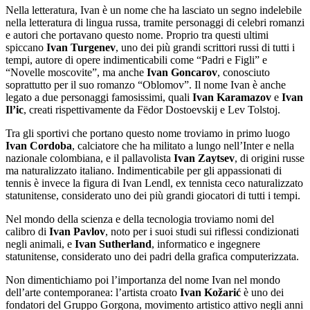
Nella letteratura, Ivan è un nome che ha lasciato un segno indelebile
nella letteratura di lingua russa, tramite personaggi di celebri romanzi
e autori che portavano questo nome. Proprio tra questi ultimi
spiccano
Ivan Turgenev
, uno dei più grandi scrittori russi di tutti i
tempi, autore di opere indimenticabili come “Padri e Figli” e
“Novelle moscovite”, ma anche
Ivan Goncarov
, conosciuto
soprattutto per il suo romanzo “Oblomov”. Il nome Ivan è anche
legato a due personaggi famosissimi, quali
Ivan Karamazov
e
Ivan
Il’ic
, creati rispettivamente da Fëdor Dostoevskij e Lev Tolstoj.
Tra gli sportivi che portano questo nome troviamo in primo luogo
Ivan Cordoba
, calciatore che ha militato a lungo nell’Inter e nella
nazionale colombiana, e il pallavolista
Ivan Zaytsev
, di origini russe
ma naturalizzato italiano. Indimenticabile per gli appassionati di
tennis è invece la figura di Ivan Lendl, ex tennista ceco naturalizzato
statunitense, considerato uno dei più grandi giocatori di tutti i tempi.
Nel mondo della scienza e della tecnologia troviamo nomi del
calibro di
Ivan Pavlov
, noto per i suoi studi sui riflessi condizionati
negli animali, e
Ivan Sutherland
, informatico e ingegnere
statunitense, considerato uno dei padri della grafica computerizzata.
Non dimentichiamo poi l’importanza del nome Ivan nel mondo
dell’arte contemporanea: l’artista croato
Ivan Kožarić
è uno dei
fondatori del Gruppo Gorgona, movimento artistico attivo negli anni