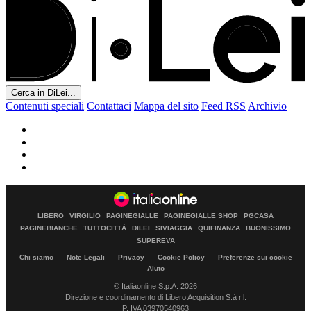
Cerca in DiLei...
Contenuti speciali
Contattaci
Mappa del sito
Feed RSS
Archivio
LIBERO
VIRGILIO
PAGINEGIALLE
PAGINEGIALLE SHOP
PGCASA
PAGINEBIANCHE
TUTTOCITTÀ
DILEI
SIVIAGGIA
QUIFINANZA
BUONISSIMO
SUPEREVA
Chi siamo
Note Legali
Privacy
Cookie Policy
Preferenze sui cookie
Aiuto
© Italiaonline S.p.A. 2026
Direzione e coordinamento di Libero Acquisition S.á r.l.
P. IVA 03970540963