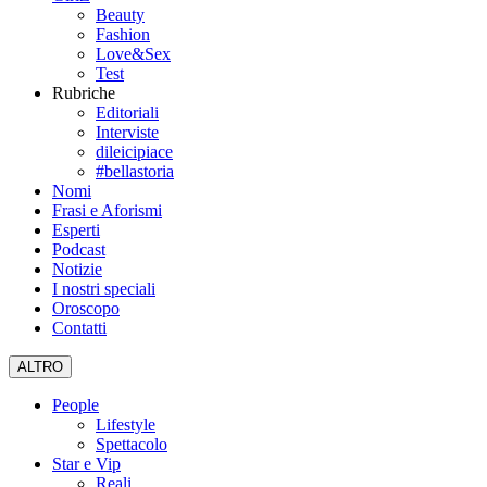
Beauty
Fashion
Love&Sex
Test
Rubriche
Editoriali
Interviste
dileicipiace
#bellastoria
Nomi
Frasi e Aforismi
Esperti
Podcast
Notizie
I nostri speciali
Oroscopo
Contatti
ALTRO
People
Lifestyle
Spettacolo
Star e Vip
Reali