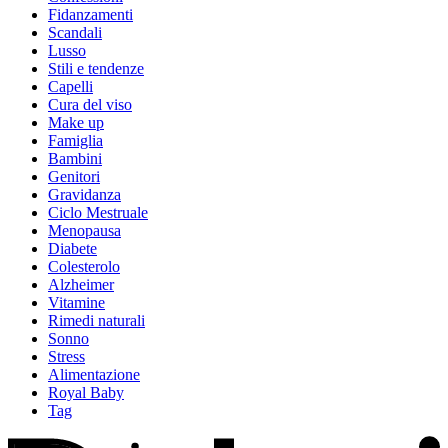
Fidanzamenti
Scandali
Lusso
Stili e tendenze
Capelli
Cura del viso
Make up
Famiglia
Bambini
Genitori
Gravidanza
Ciclo Mestruale
Menopausa
Diabete
Colesterolo
Alzheimer
Vitamine
Rimedi naturali
Sonno
Stress
Alimentazione
Royal Baby
Tag