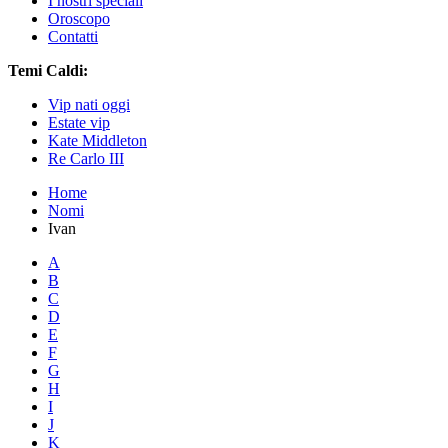
I nostri speciali
Oroscopo
Contatti
Temi Caldi:
Vip nati oggi
Estate vip
Kate Middleton
Re Carlo III
Home
Nomi
Ivan
A
B
C
D
E
F
G
H
I
J
K