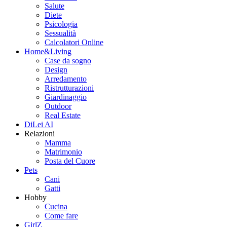
Salute
Diete
Psicologia
Sessualità
Calcolatori Online
Home&Living
Case da sogno
Design
Arredamento
Ristrutturazioni
Giardinaggio
Outdoor
Real Estate
DiLei AI
Relazioni
Mamma
Matrimonio
Posta del Cuore
Pets
Cani
Gatti
Hobby
Cucina
Come fare
GirlZ