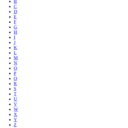
B
C
D
E
F
G
H
I
J
K
L
M
N
O
P
Q
R
S
T
U
V
W
X
Y
Z