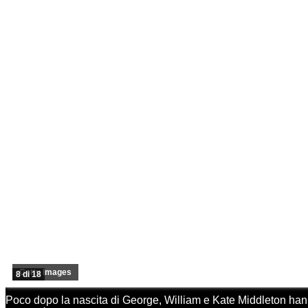
Getty Images
8 di 18
Poco dopo la nascita di George, William e Kate Middleton hann