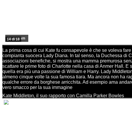
Instagram
14 di 18
La prima cosa di cui Kate fu consapevole è che se voleva fare 
compianta suocera Lady Diana. In tal senso, la Duchessa di Cam
associazioni benefiche, si mostra una mamma premurosa senza r
scattare le prime foto di Charlotte nella casa di Anmer Hall. E 
quella era più una passione di William e Harry. Lady Middleton
almeno cinque volte la sua famosa tiara. Ma ancora non ha ra
qualche errore da borghese arricchita. Ad esempio ama andare a
vero smacco per la sua immagine
Kate Middleton, il suo rapporto con Camilla Parker Bowles