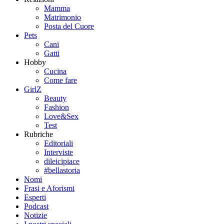
Mamma
Matrimonio
Posta del Cuore
Pets
Cani
Gatti
Hobby
Cucina
Come fare
GirlZ
Beauty
Fashion
Love&Sex
Test
Rubriche
Editoriali
Interviste
dileicipiace
#bellastoria
Nomi
Frasi e Aforismi
Esperti
Podcast
Notizie