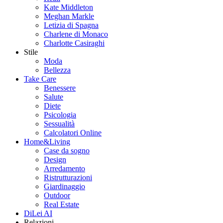
Kate Middleton
Meghan Markle
Letizia di Spagna
Charlene di Monaco
Charlotte Casiraghi
Stile
Moda
Bellezza
Take Care
Benessere
Salute
Diete
Psicologia
Sessualità
Calcolatori Online
Home&Living
Case da sogno
Design
Arredamento
Ristrutturazioni
Giardinaggio
Outdoor
Real Estate
DiLei AI
Relazioni