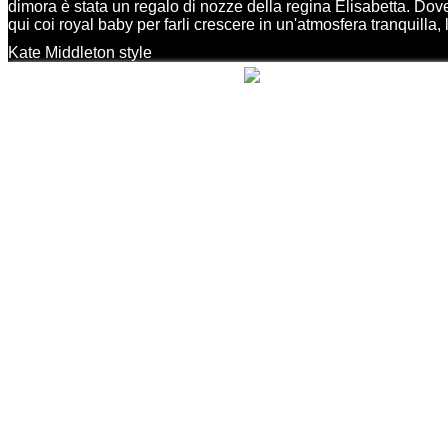
dimora è stata un regalo di nozze della regina Elisabetta. Dov
qui coi royal baby per farli crescere in un'atmosfera tranquilla, l
Kate Middleton style