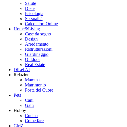
Salute
Diete
Psicologia
Sessualità
Calcolatori Online
Home&Living
Case da sogno
Design
Arredamento
Ristrutturazioni
Giardinaggio
Outdoor
Real Estate
DiLei AI
Relazioni
Mamma
Matrimonio
Posta del Cuore
Pets
Cani
Gatti
Hobby
Cucina
Come fare
GirlZ