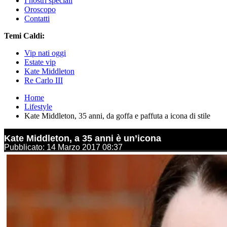
I nostri speciali
Oroscopo
Contatti
Temi Caldi:
Vip nati oggi
Estate vip
Kate Middleton
Re Carlo III
Home
Lifestyle
Kate Middleton, 35 anni, da goffa e paffuta a icona di stile
Kate Middleton, a 35 anni è un’icona
Pubblicato: 14 Marzo 2017 08:37