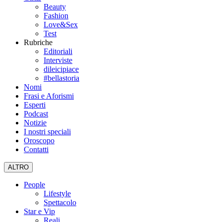
Beauty
Fashion
Love&Sex
Test
Rubriche
Editoriali
Interviste
dileicipiace
#bellastoria
Nomi
Frasi e Aforismi
Esperti
Podcast
Notizie
I nostri speciali
Oroscopo
Contatti
ALTRO
People
Lifestyle
Spettacolo
Star e Vip
Reali