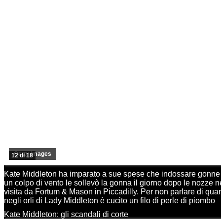
Getty Images
12 di 18
Kate Middleton ha imparato a sue spese che indossare gonne t
un colpo di vento le sollevò la gonna il giorno dopo le nozze
visita da Fortum & Mason in Piccadilly. Per non parlare di quand
negli orli di Lady Middleton è cucito un filo di perle di piombo
Kate Middleton: gli scandali di corte