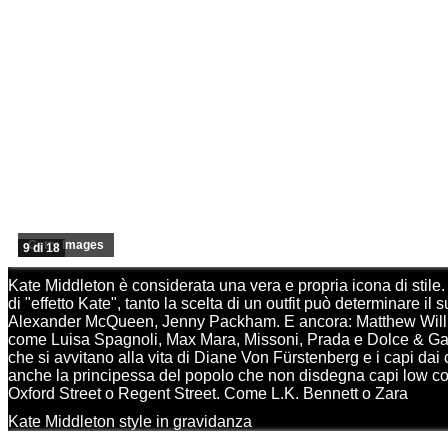
Getty Images
9 di 18
Kate Middleton è considerata una vera e propria icona di stile
di "effetto Kate", tanto la scelta di un outfit può determinare 
Alexander McQueen, Jenny Packham. E ancora: Matthew Willia
come Luisa Spagnoli, Max Mara, Missoni, Prada e Dolce & Gabbana 
che si avvitano alla vita di Diane Von Fürstenberg e i capi dai 
anche la principessa del popolo che non disdegna capi low co
Oxford Street o Regent Street. Come L.K. Bennett o Zara
Kate Middleton style in gravidanza