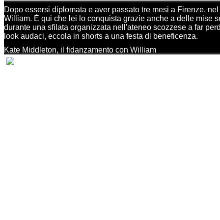
Dopo essersi diplomata e aver passato tre mesi a Firenze, nel 2
William. È qui che lei lo conquista grazie anche a delle mise 
durante una sfilata organizzata nell'ateneo scozzese a far perde
look audaci, eccola in shorts a una festa di beneficenza.
Kate Middleton, il fidanzamento con William