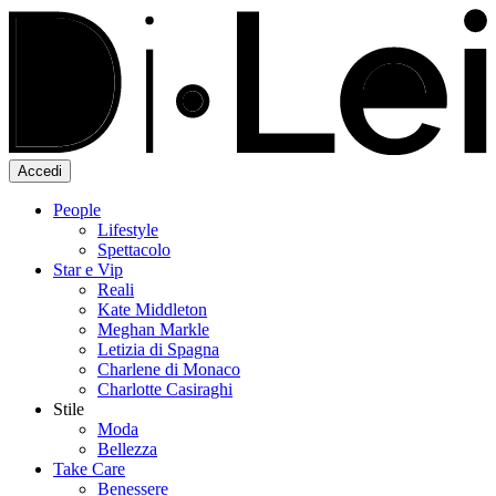
Accedi
People
Lifestyle
Spettacolo
Star e Vip
Reali
Kate Middleton
Meghan Markle
Letizia di Spagna
Charlene di Monaco
Charlotte Casiraghi
Stile
Moda
Bellezza
Take Care
Benessere