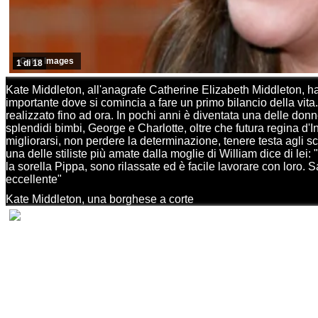
Getty Images
1 di 18
Kate Middleton, all'anagrafe Catherine Elizabeth Middleton, ha 
importante dove si comincia a fare un primo bilancio della vit
realizzato fino ad ora. In pochi anni è diventata una delle donn
splendidi bimbi, George e Charlotte, oltre che futura regina d'In
migliorarsi, non perdere la determinazione, tenere testa agli s
una delle stiliste più amate dalla moglie di William dice di lei:
la sorella Pippa, sono rilassate ed è facile lavorare con loro. 
eccellente"
Kate Middleton, una borghese a corte