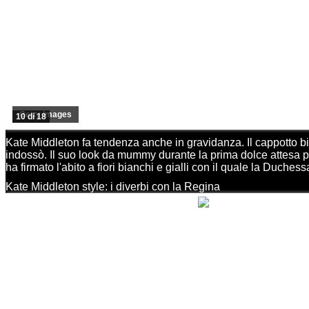
Getty Images
10 di 18
Kate Middleton fa tendenza anche in gravidanza. Il cappotto 
indossò. Il suo look da mummy durante la prima dolce attesa per
ha firmato l'abito a fiori bianchi e gialli con il quale la Duch
Kate Middleton style: i diverbi con la Regina