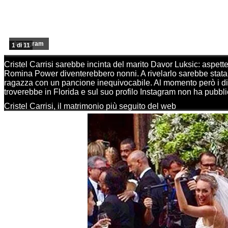
Instagram
1 di 11
Cristel Carrisi sarebbe incinta del marito Davor Luksic: aspett
Romina Power diventerebbero nonni. A rivelarlo sarebbe stata
ragazza con un pancione inequivocabile. Al momento però i dire
troverebbe in Florida e sul suo profilo Instagram non ha pubbl
Cristel Carrisi, il matrimonio più seguito del web