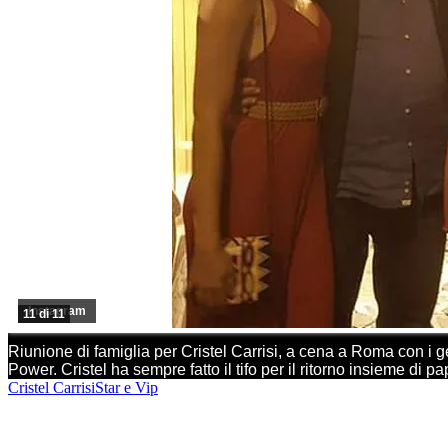
Instagram
11 di 11
Riunione di famiglia per Cristel Carrisi, a cena a Roma con i g
Power. Cristel ha sempre fatto il tifo per il ritorno insieme 
Cristel Carrisi
Star e Vip