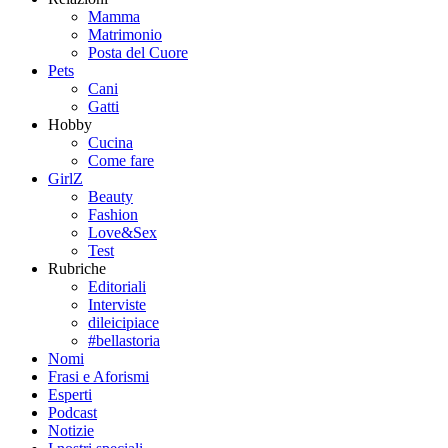
Mamma
Matrimonio
Posta del Cuore
Pets
Cani
Gatti
Hobby
Cucina
Come fare
GirlZ
Beauty
Fashion
Love&Sex
Test
Rubriche
Editoriali
Interviste
dileicipiace
#bellastoria
Nomi
Frasi e Aforismi
Esperti
Podcast
Notizie