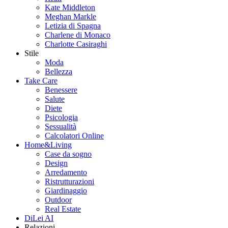
Kate Middleton
Meghan Markle
Letizia di Spagna
Charlene di Monaco
Charlotte Casiraghi
Stile
Moda
Bellezza
Take Care
Benessere
Salute
Diete
Psicologia
Sessualità
Calcolatori Online
Home&Living
Case da sogno
Design
Arredamento
Ristrutturazioni
Giardinaggio
Outdoor
Real Estate
DiLei AI
Relazioni