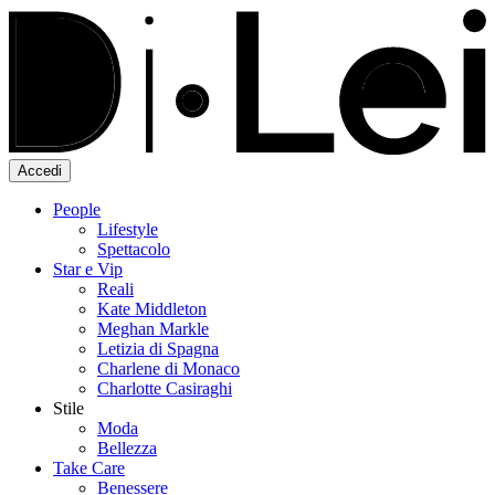
Accedi
People
Lifestyle
Spettacolo
Star e Vip
Reali
Kate Middleton
Meghan Markle
Letizia di Spagna
Charlene di Monaco
Charlotte Casiraghi
Stile
Moda
Bellezza
Take Care
Benessere