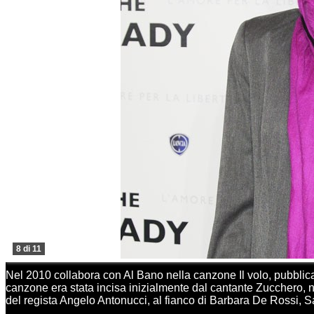
8 di 11
Nel 2010 collabora con Al Bano nella canzone Il volo, pubblic
canzone era stata incisa inizialmente dal cantante Zucchero, n
del regista Angelo Antonucci, al fianco di Barbara De Rossi, S