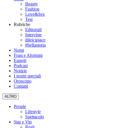
Beauty
Fashion
Love&Sex
Test
Rubriche
Editoriali
Interviste
dileicipiace
#bellastoria
Nomi
Frasi e Aforismi
Esperti
Podcast
Notizie
I nostri speciali
Oroscopo
Contatti
ALTRO
People
Lifestyle
Spettacolo
Star e Vip
Reali