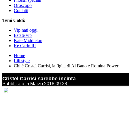
I nostri speciali
Oroscopo
Contatti
Temi Caldi:
Vip nati oggi
Estate vip
Kate Middleton
Re Carlo III
Home
Lifestyle
Chi è Cristel Carrisi, la figlia di Al Bano e Romina Power
Cristel Carrisi sarebbe incinta
Pubblicato: 5 Marzo 2018 09:38