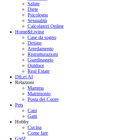
Salute
Diete
Psicologia
Sessualità
Calcolatori Online
Home&Living
Case da sogno
Design
Arredamento
Ristrutturazioni
Giardinaggio
Outdoor
Real Estate
DiLei AI
Relazioni
Mamma
Matrimonio
Posta del Cuore
Pets
Cani
Gatti
Hobby
Cucina
Come fare
GirlZ