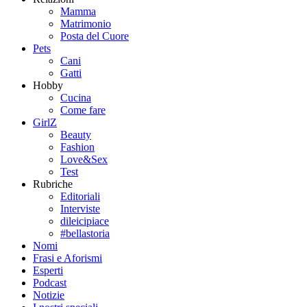
Mamma
Matrimonio
Posta del Cuore
Pets
Cani
Gatti
Hobby
Cucina
Come fare
GirlZ
Beauty
Fashion
Love&Sex
Test
Rubriche
Editoriali
Interviste
dileicipiace
#bellastoria
Nomi
Frasi e Aforismi
Esperti
Podcast
Notizie