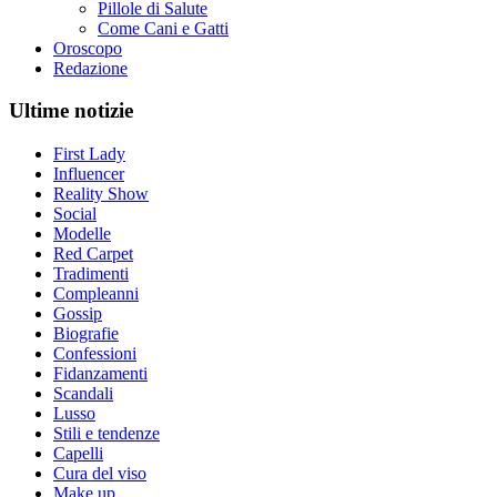
Pillole di Salute
Come Cani e Gatti
Oroscopo
Redazione
Ultime notizie
First Lady
Influencer
Reality Show
Social
Modelle
Red Carpet
Tradimenti
Compleanni
Gossip
Biografie
Confessioni
Fidanzamenti
Scandali
Lusso
Stili e tendenze
Capelli
Cura del viso
Make up