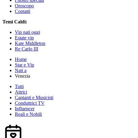
I nostri speciali
Oroscopo
Contatti
Temi Caldi:
Vip nati oggi
Estate vip
Kate Middleton
Re Carlo III
Home
Star e Vip
Nati a
Venezia
Tutti
Attrici
Cantanti e Musicisti
Conduttrici TV
Influencer
Reali e Nobili