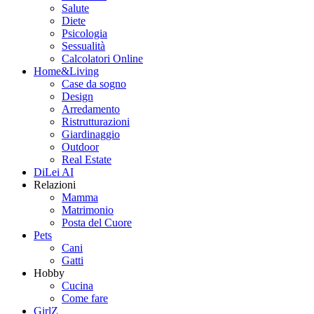
Salute
Diete
Psicologia
Sessualità
Calcolatori Online
Home&Living
Case da sogno
Design
Arredamento
Ristrutturazioni
Giardinaggio
Outdoor
Real Estate
DiLei AI
Relazioni
Mamma
Matrimonio
Posta del Cuore
Pets
Cani
Gatti
Hobby
Cucina
Come fare
GirlZ