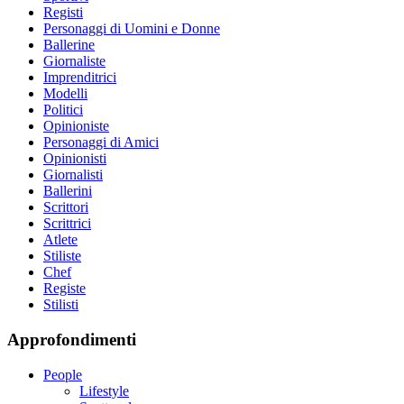
Registi
Personaggi di Uomini e Donne
Ballerine
Giornaliste
Imprenditrici
Modelli
Politici
Opinioniste
Personaggi di Amici
Opinionisti
Giornalisti
Ballerini
Scrittori
Scrittrici
Atlete
Stiliste
Chef
Registe
Stilisti
Approfondimenti
People
Lifestyle