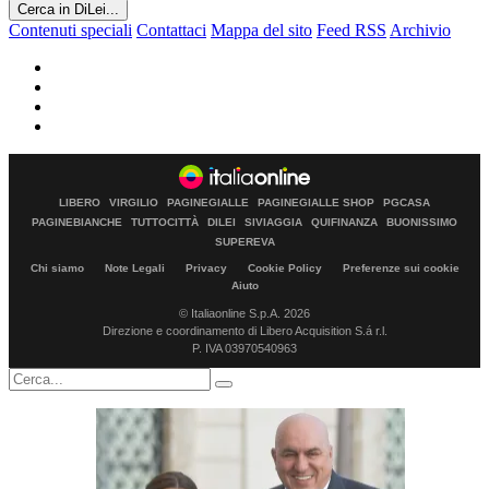
Cerca in DiLei...
Contenuti speciali
Contattaci
Mappa del sito
Feed RSS
Archivio
LIBERO
VIRGILIO
PAGINEGIALLE
PAGINEGIALLE SHOP
PGCASA
PAGINEBIANCHE
TUTTOCITTÀ
DILEI
SIVIAGGIA
QUIFINANZA
BUONISSIMO
SUPEREVA
Chi siamo
Note Legali
Privacy
Cookie Policy
Preferenze sui cookie
Aiuto
© Italiaonline S.p.A. 2026
Direzione e coordinamento di Libero Acquisition S.á r.l.
P. IVA 03970540963