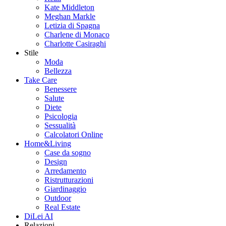
Kate Middleton
Meghan Markle
Letizia di Spagna
Charlene di Monaco
Charlotte Casiraghi
Stile
Moda
Bellezza
Take Care
Benessere
Salute
Diete
Psicologia
Sessualità
Calcolatori Online
Home&Living
Case da sogno
Design
Arredamento
Ristrutturazioni
Giardinaggio
Outdoor
Real Estate
DiLei AI
Relazioni