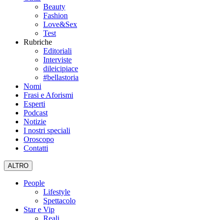
Beauty
Fashion
Love&Sex
Test
Rubriche
Editoriali
Interviste
dileicipiace
#bellastoria
Nomi
Frasi e Aforismi
Esperti
Podcast
Notizie
I nostri speciali
Oroscopo
Contatti
ALTRO
People
Lifestyle
Spettacolo
Star e Vip
Reali