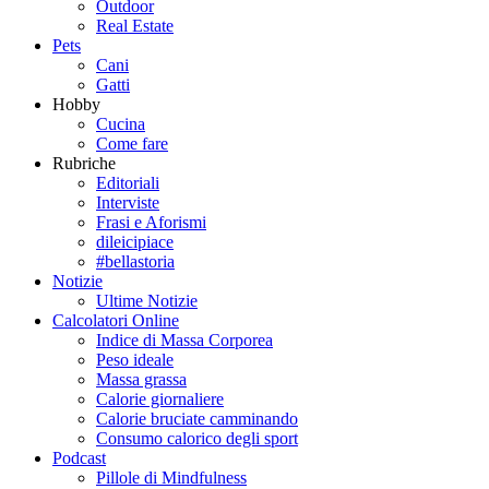
Outdoor
Real Estate
Pets
Cani
Gatti
Hobby
Cucina
Come fare
Rubriche
Editoriali
Interviste
Frasi e Aforismi
dileicipiace
#bellastoria
Notizie
Ultime Notizie
Calcolatori Online
Indice di Massa Corporea
Peso ideale
Massa grassa
Calorie giornaliere
Calorie bruciate camminando
Consumo calorico degli sport
Podcast
Pillole di Mindfulness