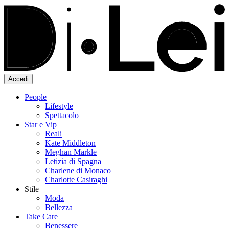
Accedi
People
Lifestyle
Spettacolo
Star e Vip
Reali
Kate Middleton
Meghan Markle
Letizia di Spagna
Charlene di Monaco
Charlotte Casiraghi
Stile
Moda
Bellezza
Take Care
Benessere