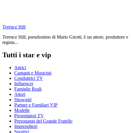
Terence Hill
Terence Hill, pseudonimo di Mario Girotti, è un attore, produttore e
regista...
Tutti i star e vip
Attrici
Cantanti e Musicisti
Conduttrici TV
Influencer
Famiglie Reali
Attori
Showgirl
Partner e Familiari VIP
Modelle
Presentatori TV
Personaggi del Grande Fratello
Imprenditori
Sportivi