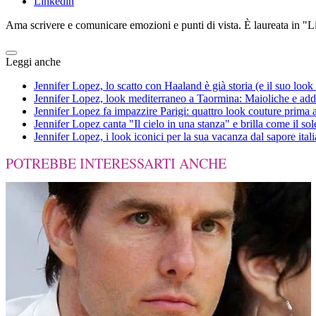
Linkedin
Ama scrivere e comunicare emozioni e punti di vista. È laureata in "Lin
Leggi anche
Jennifer Lopez, lo scatto con Haaland è già storia (e il suo look
Jennifer Lopez, look mediterraneo a Taormina: Maioliche e addo
Jennifer Lopez fa impazzire Parigi: quattro look couture prima a
Jennifer Lopez canta "Il cielo in una stanza" e brilla come il so
Jennifer Lopez, i look iconici per la sua vacanza dal sapore ital