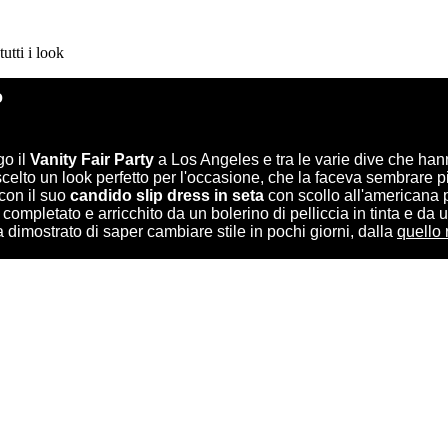
utti i look
o
go il
Vanity Fair Party
a Los Angeles e tra le varie dive che hann
elto un look perfetto per l'occasione, che la faceva sembrare più
con il suo
candido slip dress in seta
con scollo all'americana 
 era completato e arricchito da un bolerino di pelliccia in tinta e 
 dimostrato di saper cambiare stile in pochi giorni, dalla
quello 