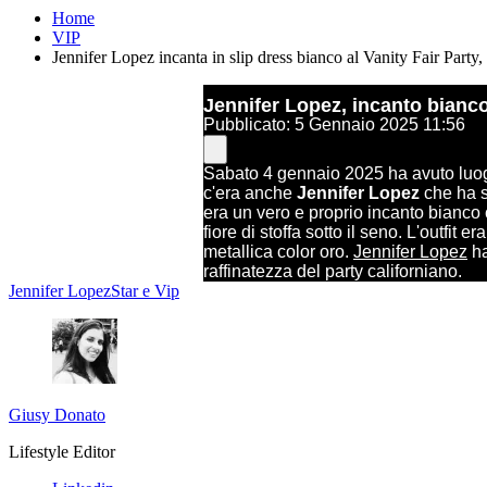
Home
VIP
Jennifer Lopez incanta in slip dress bianco al Vanity Fair Party, t
Jennifer Lopez, incanto bianc
Pubblicato: 5 Gennaio 2025 11:56
Sabato 4 gennaio 2025 ha avuto luo
c'era anche
Jennifer Lopez
che ha sc
era un vero e proprio incanto bianco 
fiore di stoffa sotto il seno. L'outfit
metallica color oro.
Jennifer Lopez
ha
raffinatezza del party californiano.
Jennifer Lopez
Star e Vip
Giusy Donato
Lifestyle Editor