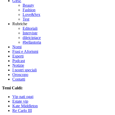
GirlZ
Beauty
Fashion
Love&Sex
Test
Rubriche
Editoriali
Interviste
dileicipiace
#bellastoria
Nomi
Frasi e Aforismi
Esperti
Podcast
Notizie
I nostri speciali
Oroscopo
Contatti
Temi Caldi:
Vip nati oggi
Estate vip
Kate Middleton
Re Carlo III