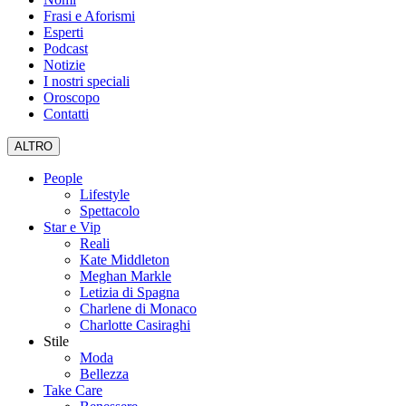
Frasi e Aforismi
Esperti
Podcast
Notizie
I nostri speciali
Oroscopo
Contatti
ALTRO
People
Lifestyle
Spettacolo
Star e Vip
Reali
Kate Middleton
Meghan Markle
Letizia di Spagna
Charlene di Monaco
Charlotte Casiraghi
Stile
Moda
Bellezza
Take Care