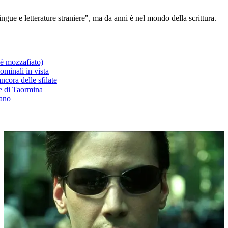
gue e letterature straniere", ma da anni è nel mondo della scrittura.
 è mozzafiato)
minali in vista
ncora delle sfilate
le di Taormina
iano