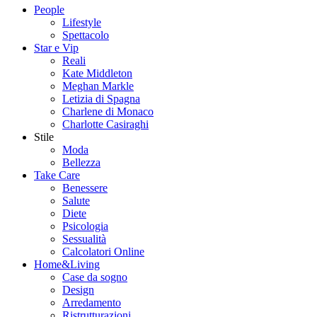
People
Lifestyle
Spettacolo
Star e Vip
Reali
Kate Middleton
Meghan Markle
Letizia di Spagna
Charlene di Monaco
Charlotte Casiraghi
Stile
Moda
Bellezza
Take Care
Benessere
Salute
Diete
Psicologia
Sessualità
Calcolatori Online
Home&Living
Case da sogno
Design
Arredamento
Ristrutturazioni