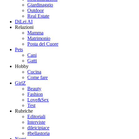
Giardinaggio
Outdoor
Real Estate
DiLei AI
Relazioni
Mamma
Matrimonio
Posta del Cuore
Pets
Cani
Gatti
Hobby
Cucina
Come fare
GirlZ
Beauty
Fashion
Love&Sex
Test
Rubriche
Editoriali
Interviste
dileicipiace
#bellastoria
Nomi