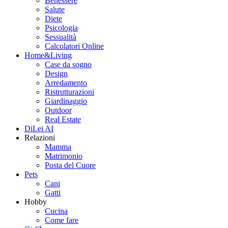
Benessere
Salute
Diete
Psicologia
Sessualità
Calcolatori Online
Home&Living
Case da sogno
Design
Arredamento
Ristrutturazioni
Giardinaggio
Outdoor
Real Estate
DiLei AI
Relazioni
Mamma
Matrimonio
Posta del Cuore
Pets
Cani
Gatti
Hobby
Cucina
Come fare